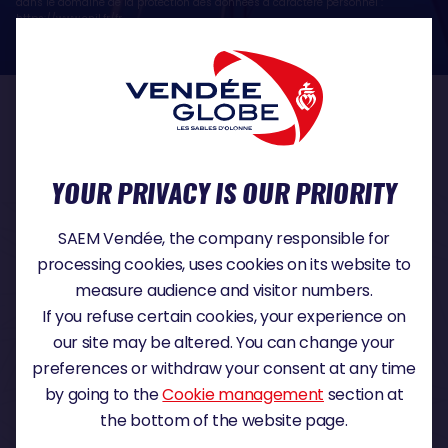
dans le domaine de la protection des données à caractère personnel :
https://www.cnil.fr/fr
OUR PARTNERS
YOUR PRIVACY IS OUR PRIORITY
TITLE PARTNER
SAEM Vendée, the company responsible for
processing cookies, uses cookies on its website to
measure audience and visitor numbers.
If you refuse certain cookies, your experience on
MAJOR PARTNER
our site may be altered. You can change your
preferences or withdraw your consent at any time
by going to the
Cookie management
section at
the bottom of the website page.