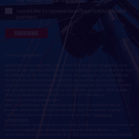
the Vendée Globe organisers
I would like to receive news from SAEM Vendée
partners
SUBSCRIBE
* Champs obligatoires
Conformément au règlement (UE) n° 2016/679, dit règlement général sur la
protection des données (RGPD), nous vous rappelons que vous bénéficiez d'un
droit d'accès, de rectification, d'opposition, de suppression, de portabilité, de
limitation des traitements et de définition de directives post mortem des
informations vous concernant. Vous pouvez exercer ces droits, à tout moment,
par voie électronique ou postale, aux coordonnées suivantes : SAEM Vendée -
38 Rue du Maréchal Foch - 85923 LA ROCHE SUR YON Cedex 9 -
sebastien.martin@vendeeglobe.fr
.
Vous trouverez toutes les informations détaillées sur l'utilisation de vos
données personnelles et l’exercice des droits que vous avez au sujet des
informations vous concernant en cliquant sur ce lien :
Politique de
confidentialité
.
Si vous estimez, après nous avoir contactés, que vos droits sur vos données ne
sont pas respectés, vous disposez également du droit à déposer une
réclamation ou une plainte auprès de la CNIL, autorité de contrôle compétente