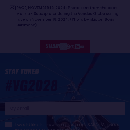
RACE, NOVEMBER 18, 2024 : Photo sent from the boat
Malizia - Seaexplorer during the Vendee Globe sailing
race on November 18, 2024. (Photo by skipper Boris
Herrmann)
SHARE
STAY TUNED
#VG2028
My
email
I would like to receive news from SAEM Vendée,