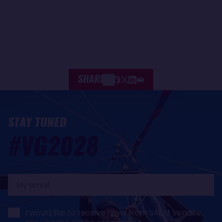
SHARE
STAY TUNED
#VG2028
My
email
I would like to receive news from SAEM Vendée,