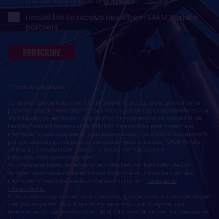
the Vendée Globe organisers
I would like to receive news from SAEM Vendée
partners
SUBSCRIBE
* Champs obligatoires
Conformément au règlement (UE) n° 2016/679, dit règlement général sur la
protection des données (RGPD), nous vous rappelons que vous bénéficiez d'un
droit d'accès, de rectification, d'opposition, de suppression, de portabilité, de
limitation des traitements et de définition de directives post mortem des
informations vous concernant. Vous pouvez exercer ces droits, à tout moment,
par voie électronique ou postale, aux coordonnées suivantes : SAEM Vendée -
38 Rue du Maréchal Foch - 85923 LA ROCHE SUR YON Cedex 9 -
sebastien.martin@vendeeglobe.fr
.
Vous trouverez toutes les informations détaillées sur l'utilisation de vos
données personnelles et l’exercice des droits que vous avez au sujet des
informations vous concernant en cliquant sur ce lien :
Politique de
confidentialité
.
Si vous estimez, après nous avoir contactés, que vos droits sur vos données ne
sont pas respectés, vous disposez également du droit à déposer une
réclamation ou une plainte auprès de la CNIL, autorité de contrôle compétente