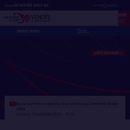
Skip
Cookies management panel
Record
64
D
19
H
22
MIN
49
SEC
to
MENU
main
content
SHOP
VG JUNIOR
BORIS HERRMANN
Boris Herrmann sees his first albatross | Vendée Globe
2024
Sunday, 1 December 2024 - 15:55