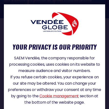
dans le domaine de la protection des données à caractère personnel :
https://www.cnil.fr/fr
OUR PARTNERS
YOUR PRIVACY IS OUR PRIORITY
TITLE PARTNER
SAEM Vendée, the company responsible for
processing cookies, uses cookies on its website to
measure audience and visitor numbers.
If you refuse certain cookies, your experience on
MAJOR PARTNER
our site may be altered. You can change your
preferences or withdraw your consent at any time
by going to the
Cookie management
section at
the bottom of the website page.