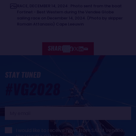
RACE, DECEMBER 14, 2024 : Photo sent from the boat
Fortinet - Best Western during the Vendee Globe
sailing race on December 14, 2024. (Photo by skipper
Romain Attanasio) Cape Leeuwin
SHARE
STAY TUNED
#VG2028
My
email
I would like to receive news from SAEM Vendée,