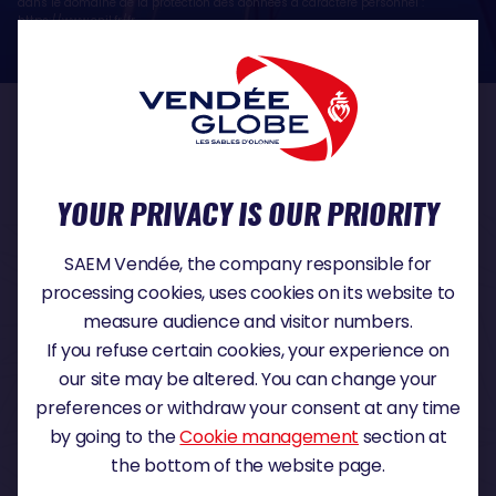
dans le domaine de la protection des données à caractère personnel :
https://www.cnil.fr/fr
OUR PARTNERS
YOUR PRIVACY IS OUR PRIORITY
TITLE PARTNER
SAEM Vendée, the company responsible for
processing cookies, uses cookies on its website to
measure audience and visitor numbers.
If you refuse certain cookies, your experience on
MAJOR PARTNER
our site may be altered. You can change your
preferences or withdraw your consent at any time
by going to the
Cookie management
section at
the bottom of the website page.