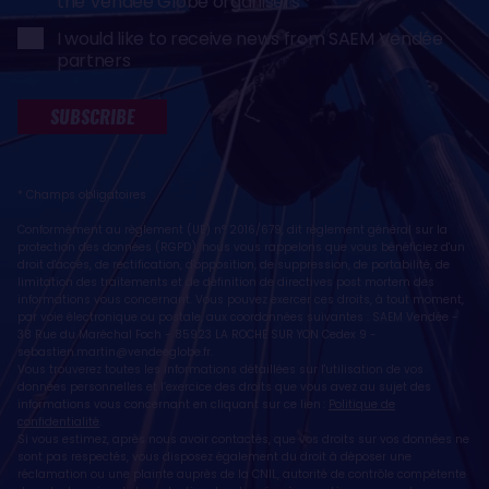
the Vendée Globe organisers
I would like to receive news from SAEM Vendée
partners
SUBSCRIBE
* Champs obligatoires
Conformément au règlement (UE) n° 2016/679, dit règlement général sur la
protection des données (RGPD), nous vous rappelons que vous bénéficiez d'un
droit d'accès, de rectification, d'opposition, de suppression, de portabilité, de
limitation des traitements et de définition de directives post mortem des
informations vous concernant. Vous pouvez exercer ces droits, à tout moment,
par voie électronique ou postale, aux coordonnées suivantes : SAEM Vendée -
38 Rue du Maréchal Foch - 85923 LA ROCHE SUR YON Cedex 9 -
sebastien.martin@vendeeglobe.fr
.
Vous trouverez toutes les informations détaillées sur l'utilisation de vos
données personnelles et l’exercice des droits que vous avez au sujet des
informations vous concernant en cliquant sur ce lien :
Politique de
confidentialité
.
Si vous estimez, après nous avoir contactés, que vos droits sur vos données ne
sont pas respectés, vous disposez également du droit à déposer une
réclamation ou une plainte auprès de la CNIL, autorité de contrôle compétente