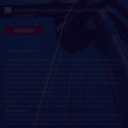
the Vendée Globe organisers
I would like to receive news from SAEM Vendée
partners
SUBSCRIBE
* Champs obligatoires
Conformément au règlement (UE) n° 2016/679, dit règlement général sur la
protection des données (RGPD), nous vous rappelons que vous bénéficiez d'un
droit d'accès, de rectification, d'opposition, de suppression, de portabilité, de
limitation des traitements et de définition de directives post mortem des
informations vous concernant. Vous pouvez exercer ces droits, à tout moment,
par voie électronique ou postale, aux coordonnées suivantes : SAEM Vendée -
38 Rue du Maréchal Foch - 85923 LA ROCHE SUR YON Cedex 9 -
sebastien.martin@vendeeglobe.fr
.
Vous trouverez toutes les informations détaillées sur l'utilisation de vos
données personnelles et l’exercice des droits que vous avez au sujet des
informations vous concernant en cliquant sur ce lien :
Politique de
confidentialité
.
Si vous estimez, après nous avoir contactés, que vos droits sur vos données ne
sont pas respectés, vous disposez également du droit à déposer une
réclamation ou une plainte auprès de la CNIL, autorité de contrôle compétente