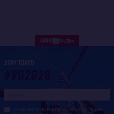
SHARE
STAY TUNED
#VG2028
My
email
I would like to receive news from SAEM Vendée,