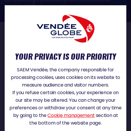
dans le domaine de la protection des données à caractère personnel :
https://www.cnil.fr/fr
OUR PARTNERS
YOUR PRIVACY IS OUR PRIORITY
TITLE PARTNER
SAEM Vendée, the company responsible for
processing cookies, uses cookies on its website to
measure audience and visitor numbers.
If you refuse certain cookies, your experience on
MAJOR PARTNER
our site may be altered. You can change your
preferences or withdraw your consent at any time
by going to the
Cookie management
section at
the bottom of the website page.