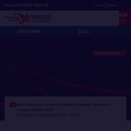
Skip
Cookies management panel
Record
64
D
19
H
22
MIN
49
SEC
to
MENU
main
content
SHOP
VG JUNIOR
BORIS HERRMANN
Boris Herrmann almost halfway through the race |
Vendée Globe 2024
Saturday, 14 December 2024 - 15:56