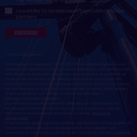
the Vendée Globe organisers
I would like to receive news from SAEM Vendée
partners
SUBSCRIBE
* Champs obligatoires
Conformément au règlement (UE) n° 2016/679, dit règlement général sur la
protection des données (RGPD), nous vous rappelons que vous bénéficiez d'un
droit d'accès, de rectification, d'opposition, de suppression, de portabilité, de
limitation des traitements et de définition de directives post mortem des
informations vous concernant. Vous pouvez exercer ces droits, à tout moment,
par voie électronique ou postale, aux coordonnées suivantes : SAEM Vendée -
38 Rue du Maréchal Foch - 85923 LA ROCHE SUR YON Cedex 9 -
sebastien.martin@vendeeglobe.fr
.
Vous trouverez toutes les informations détaillées sur l'utilisation de vos
données personnelles et l’exercice des droits que vous avez au sujet des
informations vous concernant en cliquant sur ce lien :
Politique de
confidentialité
.
Si vous estimez, après nous avoir contactés, que vos droits sur vos données ne
sont pas respectés, vous disposez également du droit à déposer une
réclamation ou une plainte auprès de la CNIL, autorité de contrôle compétente