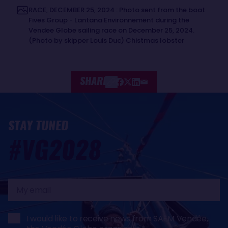
RACE, DECEMBER 25, 2024 : Photo sent from the boat
Fives Group - Lantana Environnement during the
Vendee Globe sailing race on December 25, 2024.
(Photo by skipper Louis Duc) Chistmas lobster
SHARE
STAY TUNED
#VG2028
My
email
I would like to receive news from SAEM Vendée,