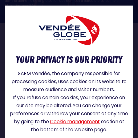
dans le domaine de la protection des données à caractère personnel :
https://www.cnil.fr/fr
OUR PARTNERS
YOUR PRIVACY IS OUR PRIORITY
TITLE PARTNER
SAEM Vendée, the company responsible for
processing cookies, uses cookies on its website to
measure audience and visitor numbers.
If you refuse certain cookies, your experience on
MAJOR PARTNER
our site may be altered. You can change your
preferences or withdraw your consent at any time
by going to the
Cookie management
section at
the bottom of the website page.