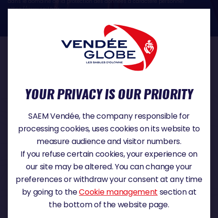
dans le domaine de la protection des données à caractère personnel :
https://www.cnil.fr/fr
OUR PARTNERS
YOUR PRIVACY IS OUR PRIORITY
TITLE PARTNER
SAEM Vendée, the company responsible for
processing cookies, uses cookies on its website to
measure audience and visitor numbers.
If you refuse certain cookies, your experience on
MAJOR PARTNER
our site may be altered. You can change your
preferences or withdraw your consent at any time
by going to the
Cookie management
section at
the bottom of the website page.