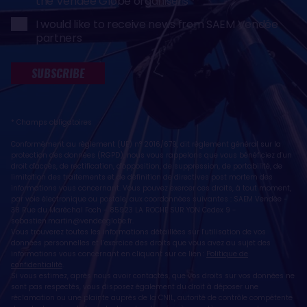
the Vendée Globe organisers
I would like to receive news from SAEM Vendée
partners
SUBSCRIBE
* Champs obligatoires
Conformément au règlement (UE) n° 2016/679, dit règlement général sur la
protection des données (RGPD), nous vous rappelons que vous bénéficiez d'un
droit d'accès, de rectification, d'opposition, de suppression, de portabilité, de
limitation des traitements et de définition de directives post mortem des
informations vous concernant. Vous pouvez exercer ces droits, à tout moment,
par voie électronique ou postale, aux coordonnées suivantes : SAEM Vendée -
38 Rue du Maréchal Foch - 85923 LA ROCHE SUR YON Cedex 9 -
sebastien.martin@vendeeglobe.fr
.
Vous trouverez toutes les informations détaillées sur l'utilisation de vos
données personnelles et l’exercice des droits que vous avez au sujet des
informations vous concernant en cliquant sur ce lien :
Politique de
confidentialité
.
Si vous estimez, après nous avoir contactés, que vos droits sur vos données ne
sont pas respectés, vous disposez également du droit à déposer une
réclamation ou une plainte auprès de la CNIL, autorité de contrôle compétente