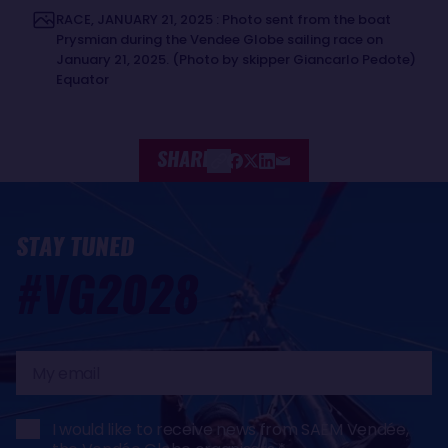
RACE, JANUARY 21, 2025 : Photo sent from the boat
Prysmian during the Vendee Globe sailing race on
January 21, 2025. (Photo by skipper Giancarlo Pedote)
Equator
SHARE
STAY TUNED
#VG2028
My
email
I would like to receive news from SAEM Vendée,