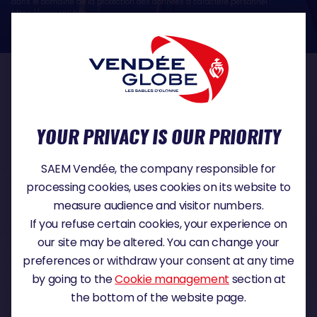
dans le domaine de la protection des données à caractère personnel :
https://www.cnil.fr/fr
OUR PARTNERS
YOUR PRIVACY IS OUR PRIORITY
TITLE PARTNER
SAEM Vendée, the company responsible for
processing cookies, uses cookies on its website to
measure audience and visitor numbers.
If you refuse certain cookies, your experience on
MAJOR PARTNER
our site may be altered. You can change your
preferences or withdraw your consent at any time
by going to the
Cookie management
section at
the bottom of the website page.