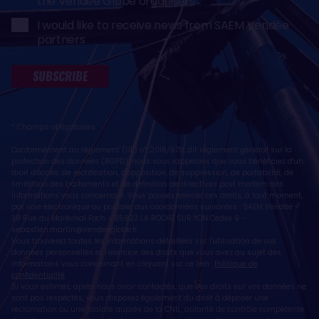
the Vendée Globe organisers
I would like to receive news from SAEM Vendée
partners
SUBSCRIBE
* Champs obligatoires
Conformément au règlement (UE) n° 2016/679, dit règlement général sur la
protection des données (RGPD), nous vous rappelons que vous bénéficiez d'un
droit d'accès, de rectification, d'opposition, de suppression, de portabilité, de
limitation des traitements et de définition de directives post mortem des
informations vous concernant. Vous pouvez exercer ces droits, à tout moment,
par voie électronique ou postale, aux coordonnées suivantes : SAEM Vendée -
38 Rue du Maréchal Foch - 85923 LA ROCHE SUR YON Cedex 9 -
sebastien.martin@vendeeglobe.fr
.
Vous trouverez toutes les informations détaillées sur l'utilisation de vos
données personnelles et l’exercice des droits que vous avez au sujet des
informations vous concernant en cliquant sur ce lien :
Politique de
confidentialité
.
Si vous estimez, après nous avoir contactés, que vos droits sur vos données ne
sont pas respectés, vous disposez également du droit à déposer une
réclamation ou une plainte auprès de la CNIL, autorité de contrôle compétente