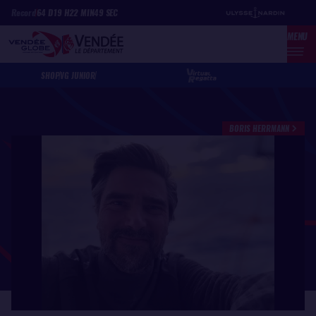
Skip
Cookies management panel
Record
64
D
19
H
22
MIN
49
SEC
to
MENU
main
content
SHOP
VG JUNIOR
BORIS HERRMANN