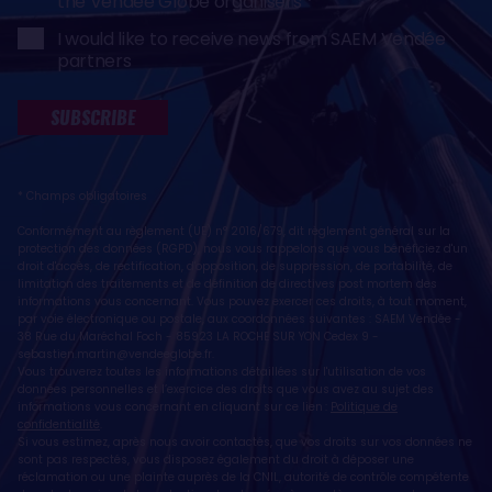
the Vendée Globe organisers
I would like to receive news from SAEM Vendée
partners
SUBSCRIBE
* Champs obligatoires
Conformément au règlement (UE) n° 2016/679, dit règlement général sur la
protection des données (RGPD), nous vous rappelons que vous bénéficiez d'un
droit d'accès, de rectification, d'opposition, de suppression, de portabilité, de
limitation des traitements et de définition de directives post mortem des
informations vous concernant. Vous pouvez exercer ces droits, à tout moment,
par voie électronique ou postale, aux coordonnées suivantes : SAEM Vendée -
38 Rue du Maréchal Foch - 85923 LA ROCHE SUR YON Cedex 9 -
sebastien.martin@vendeeglobe.fr
.
Vous trouverez toutes les informations détaillées sur l'utilisation de vos
données personnelles et l’exercice des droits que vous avez au sujet des
informations vous concernant en cliquant sur ce lien :
Politique de
confidentialité
.
Si vous estimez, après nous avoir contactés, que vos droits sur vos données ne
sont pas respectés, vous disposez également du droit à déposer une
réclamation ou une plainte auprès de la CNIL, autorité de contrôle compétente