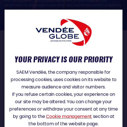
sont pas respectés, vous disposez également du droit à déposer une
réclamation ou une plainte auprès de la CNIL, autorité de contrôle compétente
dans le domaine de la protection des données à caractère personnel :
https://www.cnil.fr/fr
OUR PARTNERS
YOUR PRIVACY IS OUR PRIORITY
SAEM Vendée, the company responsible for
TITLE PARTNER
processing cookies, uses cookies on its website to
measure audience and visitor numbers.
If you refuse certain cookies, your experience on
MAJOR PARTNER
our site may be altered. You can change your
preferences or withdraw your consent at any time
by going to the
Cookie management
section at
the bottom of the website page.