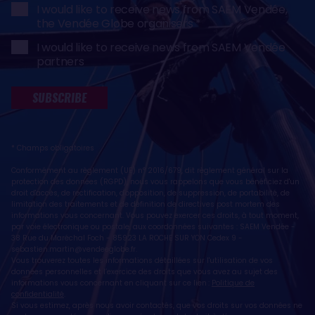
I would like to receive news from SAEM Vendée,
the Vendée Globe organisers
I would like to receive news from SAEM Vendée
partners
SUBSCRIBE
* Champs obligatoires
Conformément au règlement (UE) n° 2016/679, dit règlement général sur la
protection des données (RGPD), nous vous rappelons que vous bénéficiez d'un
droit d'accès, de rectification, d'opposition, de suppression, de portabilité, de
limitation des traitements et de définition de directives post mortem des
informations vous concernant. Vous pouvez exercer ces droits, à tout moment,
par voie électronique ou postale, aux coordonnées suivantes : SAEM Vendée -
38 Rue du Maréchal Foch - 85923 LA ROCHE SUR YON Cedex 9 -
sebastien.martin@vendeeglobe.fr
.
Vous trouverez toutes les informations détaillées sur l'utilisation de vos
données personnelles et l’exercice des droits que vous avez au sujet des
informations vous concernant en cliquant sur ce lien :
Politique de
confidentialité
.
Si vous estimez, après nous avoir contactés, que vos droits sur vos données ne