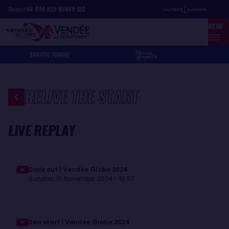
Skip
Cookies management panel
Record
64
D
19
H
22
MIN
49
SEC
to
MENU
main
content
SHOP
VG JUNIOR
RELIVE THE START
LIVE REPLAY
Dock out | Vendée Globe 2024
Sunday, 10 November 2024 - 10:57
Sea start | Vendée Globe 2024