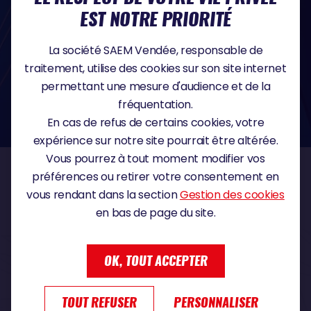
sebastien.martin@vendeeglobe.fr
.
EST NOTRE PRIORITÉ
Vous trouverez toutes les informations détaillées sur l'utilisation de vos
données personnelles et l’exercice des droits que vous avez au sujet des
informations vous concernant en cliquant sur ce lien :
Politique de
La société SAEM Vendée, responsable de
confidentialité
.
Si vous estimez, après nous avoir contactés, que vos droits sur vos données ne
traitement, utilise des cookies sur son site internet
sont pas respectés, vous disposez également du droit à déposer une
permettant une mesure d'audience et de la
réclamation ou une plainte auprès de la CNIL, autorité de contrôle compétente
dans le domaine de la protection des données à caractère personnel :
fréquentation.
https://www.cnil.fr/fr
En cas de refus de certains cookies, votre
expérience sur notre site pourrait être altérée.
Vous pourrez à tout moment modifier vos
préférences ou retirer votre consentement en
NOS PARTENAIRES
vous rendant dans la section
Gestion des cookies
en bas de page du site.
PARTENAIRE TITRE
OK, TOUT ACCEPTER
TOUT REFUSER
PERSONNALISER