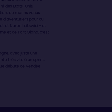
ni, des Etats-Unis,
tiers de marins venus
 d’aventuriers pour qui
 et Karen Leibovici - et
ume et de Port Olona, c’est
cogne, avec juste une
te très vite à un sprint.
se que débute ce Vendée
 six bateaux des avant-
 - où l’on trouve déjà