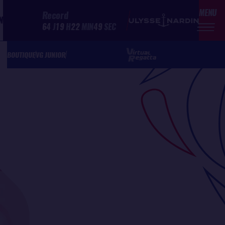
MENU
Record
N
64
J
19
H
22
MIN
49
SEC
BOUTIQUE
VG JUNIOR