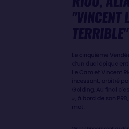
RIOU, ALI
"VINCENT 
TERRIBLE"
Le cinquième Vendée
d’un duel épique ent
Le Cam et Vincent R
incessant, arbitré pa
Golding. Au final c’es
», à bord de son PRB,
mot.
Vingt skippers sont au d