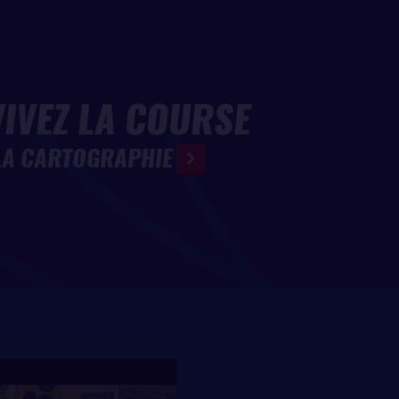
noir bien mieux que les
’Atlantique Sud, au
IVEZ LA COURSE
nte de l’Afrique du Sud,
s naviguent à vue -
LA CARTOGRAPHIE
ranger 300 milles
ke Golding émarge, lui,
ur avarie de safran,
u et bouclera la boucle
nt. Le bateau du
ont, le skipper anglais se
ation de quille de son