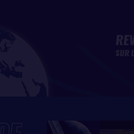
et Mike Golding - parvient à s’extirper des affres du Pot au 
te.
icyclone de Sainte-Hélène fera son œuvre également dans l
REV
s favoris de la course : au cap de Bonne Espérance, à la poi
m se sont déjà constitués un capital intéressant. Alors qu’il
SUR 
ès 6000 milles parcourus - Riou et Le Cam ont réussi à eng
sé de Sébastien Josse et Roland Jourdain. Le Britannique Mi
lus d’une journée et demi de mer. Hervé Laurent abandonne s
ui aussi s’arrêter pour réparer la bôme brisée de son batea
NTRE AUTRES…
issants, la bagarre fait rage à chaque hauteur du classeme
 fait les frais : fixation de bôme arrachée et trou dans le p
llusion également pour l’Autrichien Norbert Sedlacek : la fix