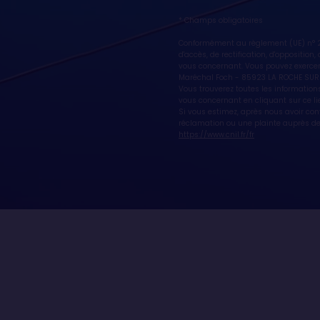
Raphaël Dinelli (Fra, 
* Champs obligatoires
Karen Leibovici (Fra, B
Conformément au règlement (UE) n° 20
d'accès, de rectification, d'oppositio
HORS-COURSE
vous concernant. Vous pouvez exercer
Maréchal Foch - 85923 LA ROCHE SUR
Vous trouverez toutes les informations
vous concernant en cliquant sur ce li
Marc Thiercelin (Fra,
Si vous estimez, après nous avoir co
réclamation ou une plainte auprès de 
Patrice Carpentier (F
https://www.cnil.fr/fr
LES ABANDONS
Alex Thomson (G.B, Hu
Hervé Laurent (Fra, 
Norbert Sedlacek (Aut
Roland Jourdain (Fra, 
Nick Moloney (Aus, Skan