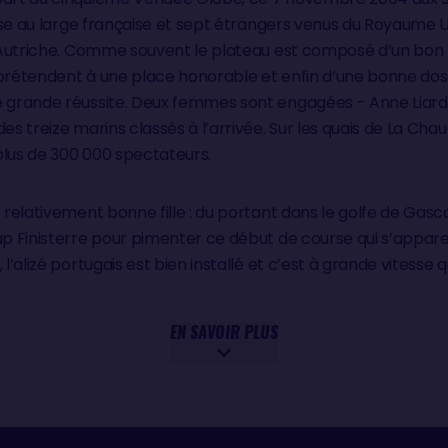
ourse au large française et sept étrangers venus du Royaume U
 d’Autriche. Comme souvent le plateau est composé d’un bon 
 prétendent à une place honorable et enfin d’une bonne dose
e grande réussite. Deux femmes sont engagées - Anne Liardet
es treize marins classés à l’arrivée. Sur les quais de La Cha
 plus de 300 000 spectateurs.
t relativement bonne fille : du portant dans le golfe de Gas
ap Finisterre pour pimenter ce début de course qui s’apparen
, l’alizé portugais est bien installé et c’est à grande vites
EN SAVOIR PLUS
ART
 Canaries est doublé au bout de quatre jours de mer pour les
’équateur en dix jours seulement. Ce premier groupe de tête