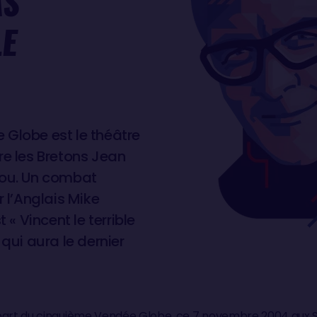
AS
LE
 Globe est le théâtre
re les Bretons Jean
iou. Un combat
r l’Anglais Mike
t « Vincent le terrible
 qui aura le dernier
épart du cinquième Vendée Globe, ce 7 novembre 2004 aux S