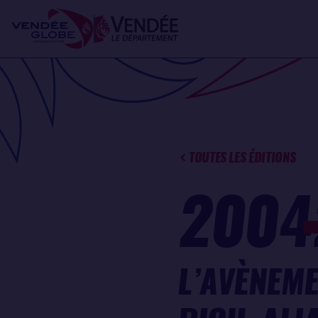
Aller
Panneau de gestion des cookies
au
contenu
principal
TOUTES LES ÉDITIONS
2004
L’AVÈNEME