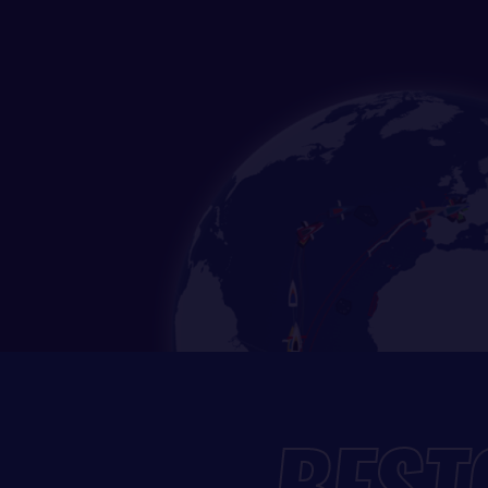
Vincent Riou, Jean Le Cam 
deux autres tiers de la flot
Le contournement de l’ant
bénéfice de deux des grand
Vincent Riou et Jean Le Ca
quasiment bord à bord apr
d’avance sur un duo compo
en cinquième position à p
Patrice Carpentier devra l
hors course.
PÉPINS DE QUILLES, E
Dans les Quarantièmes rug
Britannique Alex Thomson en
déroute et abandonne. Dési