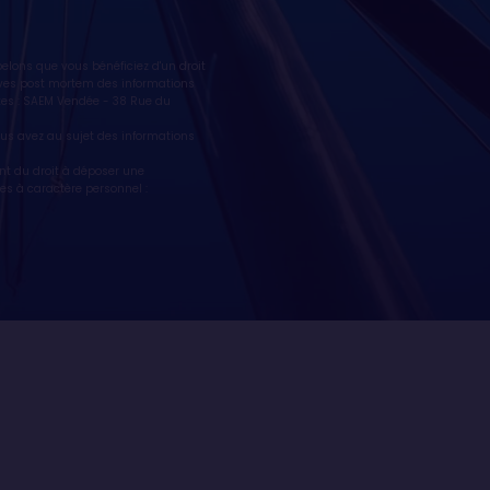
lons que vous bénéficiez d'un droit
ctives post mortem des informations
tes : SAEM Vendée - 38 Rue du
vous avez au sujet des informations
de
nt du droit à déposer une
es à caractère personnel :