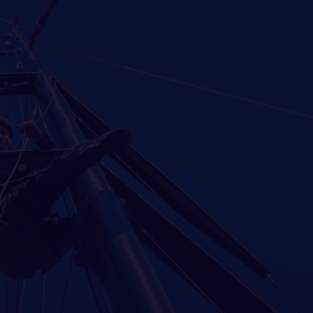
r est encore plus ravi que
esjoyeaux, il gagne