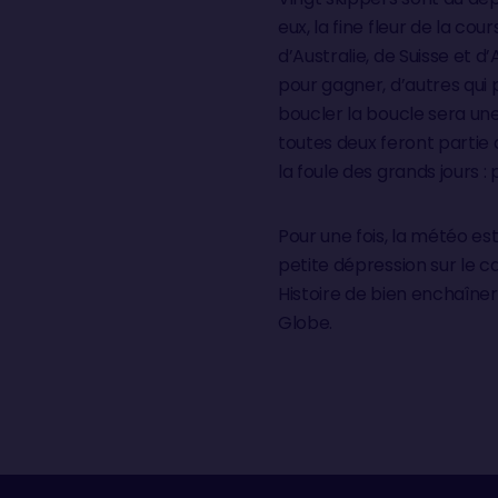
eux, la fine fleur de la c
d’Australie, de Suisse et
pour gagner, d’autres qui
boucler la boucle sera un
toutes deux feront partie d
la foule des grands jours :
Pour une fois, la météo es
petite dépression sur le c
Histoire de bien enchaîner
Globe.
AU SPRINT DÈS LE DÉP
La preuve : l’archipel des
postes, lesquels coupent l