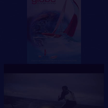
Quarantièmes Rugissants. Les marins et leurs
montures ne connaissent aucun répit : vents forts, mer
cassante : dans le Grand Sud, les conditions sont plus
que viriles. Loïck Peyron et Sébastien Josse creusent
légèrement l’écart et ce dernier parvient à reprendre
le leadership dans l’Océan Indien. Mais derrière, Michel
Desjoyeaux a déjà entamé son incroyable retour. Il
fonce plus vite que tout le monde et est déjà revenu à
seulement une centaine de milles de la tête de course
!
LE DRAMATIQUE ACCIDENT DE YANN ELIÈS
Le mois de décembre est terrible. Les solitaires encore
en course font face à des conditions dantesques dans
l’océan Indien. Les abandons se succèdent : Loïck
Peyron et Mike Golding démâtent, pour Bernard
Stamm c’est la catastrophe aux Kerguelen, où il