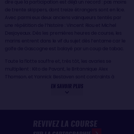
dire que la participation est déjà un record : pas moins
de trente skippers, dont treize étrangers sont en lice.
Avec parmi eux deux anciens vainqueurs tentés par
une répétition de l’histoire : Vincent Riou et Michel
Desjoyeaux. Dès les premières heures de course, les
marins entrent dans le vif du sujet dès l’entame car le
golfe de Gascogne est balayé par un coup de tabac.
Toute la flotte souffre et, très tôt, les avaries se
multiplient : Kito de Pavant, le Britannique Alex
Thomson, et Yannick Bestaven sont contraints à
l’abandon dès le deuxième jour de course ! Le bateau
EN SAVOIR PLUS
de Marc Thiercelin, lui, démâte le lendemain, ruinant
ses espoirs de retour sur le devant de la scène
nautique. La course par élimination fait déjà son œuvre,
d’autant qu’on ne donne alors pas très cher des
REVIVEZ LA COURSE
chances de cinq autres marins qui se sont vu obligés
de rebrousser chemin vers le port des Sables d’Olonne
SUR LA CARTOGRAPHIE