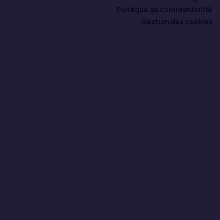
Marc Thiercelin (Fra, DCNS), démâtage
Politique de confidentialité
Kito de Pavant (Fra, Groupe Bel), démâtage
Gestion des cookies