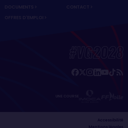
Sébastien Josse (Fra, BT), bateau endommagé à
DOCUMENTS
CONTACT
cause d’une déferlante
OFFRES D'EMPLOI
Yann Eliès (Fra, Generali), accident corporel
Mike Golding (GB, Ecover), démâtage
Jean-Baptiste Dejeanty (Fra, Maisonneuve),
avaries multiples
#VG2028
Loïck Peyron (Fra, Gitana Eighty), démâtage
Bernard Stamm (Sui, Cheminées Poujoulat),
bateau échoué aux Kerguelen
Dominique Wavre (Sui, Temenos II), problèmes de
quille
Unai Basurko (Esp, Pakea Bizkaia), problèmes de
safran
UNE COURSE
Jérémie Beyou (Fra, Delta Dore), problèmes de
mât
Alex Thomson (GB, Hugo Boss), avaries multiples
Accessibilité
Yannick Bestaven (Fra, Aquarelle.com), démâtage
Mentions légales