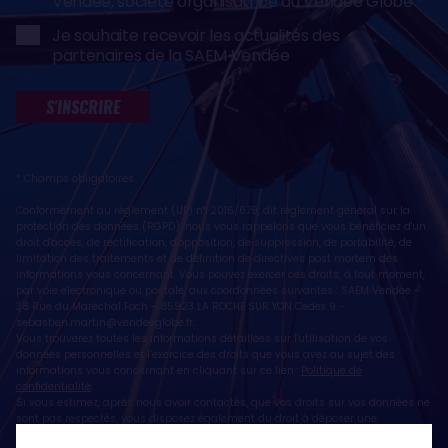
Vendée, société organisatrice du Vendée Globe
Je souhaite recevoir les actualités des
partenaires de la SAEM Vendée
S'INSCRIRE
* Champs obligatoires
Conformément au règlement (UE) n° 2016/679, dit règlement général sur la
protection des données (RGPD), nous vous rappelons que vous bénéficiez d'un
droit d'accès, de rectification, d'opposition, de suppression, de portabilité, de
limitation des traitements et de définition de directives post mortem des
informations vous concernant. Vous pouvez exercer ces droits, à tout moment,
par voie électronique ou postale, aux coordonnées suivantes : SAEM Vendée -
38 Rue du Maréchal Foch - 85923 LA ROCHE SUR YON Cedex 9 -
sebastien.martin@vendeeglobe.fr
.
Vous trouverez toutes les informations détaillées sur l'utilisation de vos
données personnelles et l’exercice des droits que vous avez au sujet des
informations vous concernant en cliquant sur ce lien :
Politique de
confidentialité
.
Si vous estimez, après nous avoir contactés, que vos droits sur vos données ne
sont pas respectés, vous disposez également du droit à déposer une
réclamation ou une plainte auprès de la CNIL, autorité de contrôle compétente