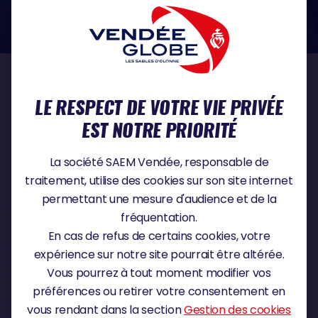
dans le domaine de la protection des données à caractère personnel :
https://www.cnil.fr/fr
NOS PARTENAIRES
LE RESPECT DE VOTRE VIE PRIVÉE
EST NOTRE PRIORITÉ
PARTENAIRE TITRE
La société SAEM Vendée, responsable de
traitement, utilise des cookies sur son site internet
permettant une mesure d'audience et de la
fréquentation.
PARTENAIRE MAJEUR
En cas de refus de certains cookies, votre
expérience sur notre site pourrait être altérée.
Vous pourrez à tout moment modifier vos
préférences ou retirer votre consentement en
vous rendant dans la section
Gestion des cookies