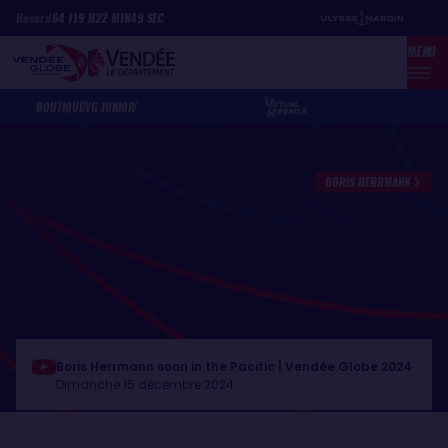
Aller
Panneau de gestion des cookies
Record
64
J
19
H
22
MIN
49
SEC
au
MENU
contenu
principal
BOUTIQUE
VG JUNIOR
BORIS HERRMANN
Boris Herrmann soon in the Pacific | Vendée Globe 2024
Dimanche 15 décembre 2024