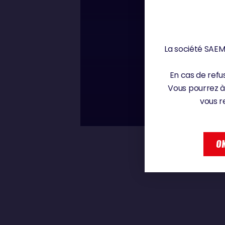
Samedi 11 janvier 202
00 : 00
La société SAEM 
BORIS HERRMA
En cas de refus
METERS, YOU 
Vous pourrez à
vous r
BORIS HERRMANN
OK