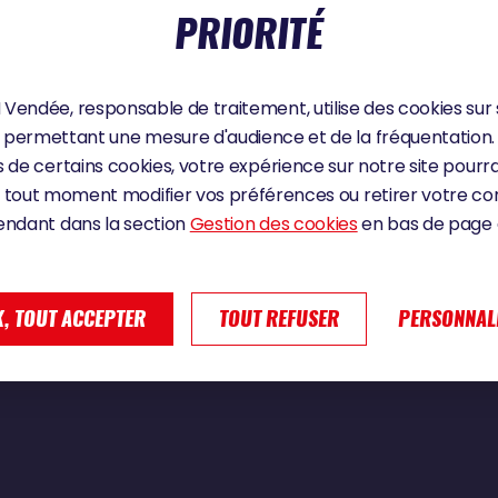
PRIORITÉ
5
Vendée, responsable de traitement, utilise des cookies sur 
permettant une mesure d'audience et de la fréquentation.
NN : "THE GENERAL DEPTH IS MORE ARO
 de certains cookies, votre expérience sur notre site pourra
MUST IMAGINE THE CLIFFS UNDERWATER""
 tout moment modifier vos préférences ou retirer votre 
endant dans la section
Gestion des cookies
en bas de page d
, TOUT ACCEPTER
TOUT REFUSER
PERSONNAL