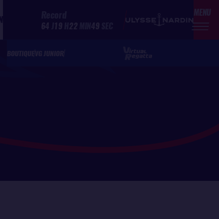
MENU
Record
N
64
J
19
H
22
MIN
49
SEC
BOUTIQUE
VG JUNIOR