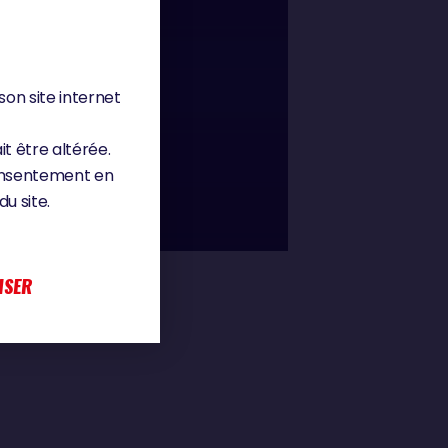
08 : 56
son site internet
UND 4000
it être altérée.
consentement en
u site.
ISER