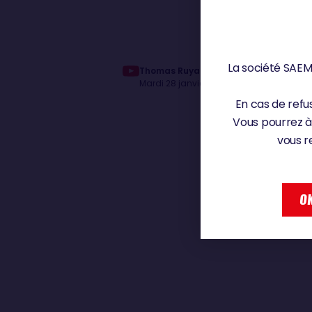
La société SAEM 
Thomas Ruyant | Conférence de press
Mardi 28 janvier 2025
En cas de refus
Vous pourrez à
vous r
OK