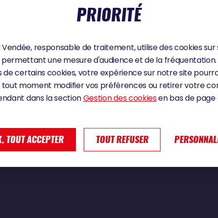
PRIORITÉ
Vendée, responsable de traitement, utilise des cookies sur 
e | Vendée Globe 2024
permettant une mesure d'audience et de la fréquentation.
 de certains cookies, votre expérience sur notre site pourra
 tout moment modifier vos préférences ou retirer votre 
endant dans la section
Gestion des cookies
en bas de page d
, TOUT ACCEPTER
TOUT REFUSER
PERSONNAL