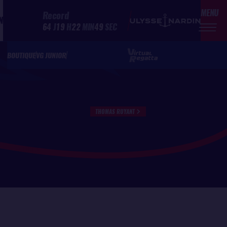
MENU
Record
N
64
J
19
H
22
MIN
49
SEC
BOUTIQUE
VG JUNIOR
THOMAS RUYANT