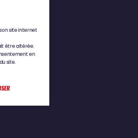
son site internet
it être altérée.
consentement en
u site.
ISER