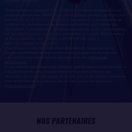
* Champs obligatoires
Conformément au règlement (UE) n° 2016/679, dit règlement général sur la
protection des données (RGPD), nous vous rappelons que vous bénéficiez d'un
droit d'accès, de rectification, d'opposition, de suppression, de portabilité, de
limitation des traitements et de définition de directives post mortem des
informations vous concernant. Vous pouvez exercer ces droits, à tout moment,
par voie électronique ou postale, aux coordonnées suivantes : SAEM Vendée -
38 Rue du Maréchal Foch - 85923 LA ROCHE SUR YON Cedex 9 -
sebastien.martin@vendeeglobe.fr
.
Vous trouverez toutes les informations détaillées sur l'utilisation de vos
données personnelles et l’exercice des droits que vous avez au sujet des
informations vous concernant en cliquant sur ce lien :
Politique de
confidentialité
.
Si vous estimez, après nous avoir contactés, que vos droits sur vos données ne
sont pas respectés, vous disposez également du droit à déposer une
réclamation ou une plainte auprès de la CNIL, autorité de contrôle compétente
dans le domaine de la protection des données à caractère personnel :
https://www.cnil.fr/fr
NOS PARTENAIRES