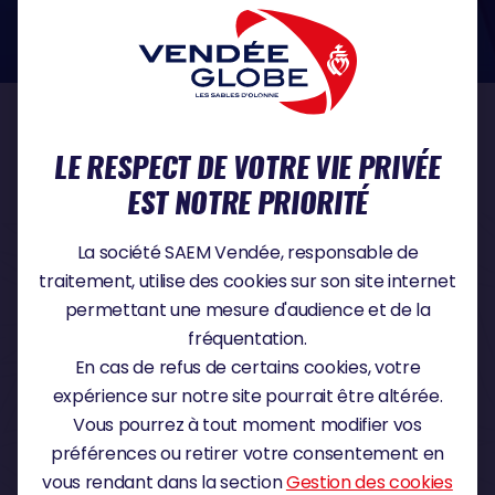
dans le domaine de la protection des données à caractère personnel :
https://www.cnil.fr/fr
NOS PARTENAIRES
LE RESPECT DE VOTRE VIE PRIVÉE
EST NOTRE PRIORITÉ
PARTENAIRE TITRE
La société SAEM Vendée, responsable de
traitement, utilise des cookies sur son site internet
permettant une mesure d'audience et de la
fréquentation.
PARTENAIRE MAJEUR
En cas de refus de certains cookies, votre
expérience sur notre site pourrait être altérée.
Vous pourrez à tout moment modifier vos
préférences ou retirer votre consentement en
vous rendant dans la section
Gestion des cookies