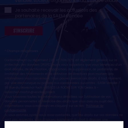
Vendée, société organisatrice du Vendée Globe
Je souhaite recevoir les actualités des
partenaires de la SAEM Vendée
S'INSCRIRE
* Champs obligatoires
Conformément au règlement (UE) n° 2016/679, dit règlement général sur la
protection des données (RGPD), nous vous rappelons que vous bénéficiez d'un
droit d'accès, de rectification, d'opposition, de suppression, de portabilité, de
limitation des traitements et de définition de directives post mortem des
informations vous concernant. Vous pouvez exercer ces droits, à tout moment,
par voie électronique ou postale, aux coordonnées suivantes : SAEM Vendée -
38 Rue du Maréchal Foch - 85923 LA ROCHE SUR YON Cedex 9 -
sebastien.martin@vendeeglobe.fr
.
Vous trouverez toutes les informations détaillées sur l'utilisation de vos
données personnelles et l’exercice des droits que vous avez au sujet des
informations vous concernant en cliquant sur ce lien :
Politique de
confidentialité
.
Si vous estimez, après nous avoir contactés, que vos droits sur vos données ne
sont pas respectés, vous disposez également du droit à déposer une
réclamation ou une plainte auprès de la CNIL, autorité de contrôle compétente