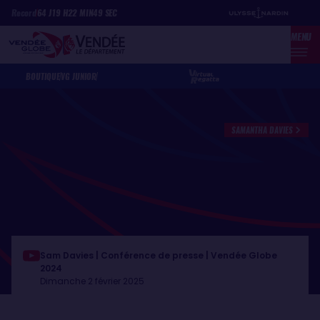
Aller
Panneau de gestion des cookies
Record
64
J
19
H
22
MIN
49
SEC
au
MENU
contenu
principal
BOUTIQUE
VG JUNIOR
SAMANTHA DAVIES
Sam Davies | Conférence de presse | Vendée Globe
2024
Dimanche 2 février 2025