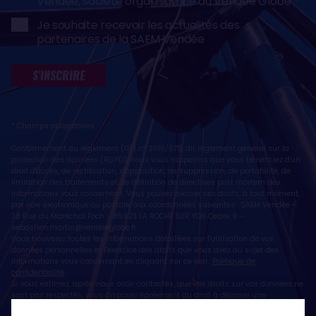
Vendée, société organisatrice du Vendée Globe
Je souhaite recevoir les actualités des
partenaires de la SAEM Vendée
S'INSCRIRE
* Champs obligatoires
Conformément au règlement (UE) n° 2016/679, dit règlement général sur la
protection des données (RGPD), nous vous rappelons que vous bénéficiez d'un
droit d'accès, de rectification, d'opposition, de suppression, de portabilité, de
limitation des traitements et de définition de directives post mortem des
informations vous concernant. Vous pouvez exercer ces droits, à tout moment,
par voie électronique ou postale, aux coordonnées suivantes : SAEM Vendée -
38 Rue du Maréchal Foch - 85923 LA ROCHE SUR YON Cedex 9 -
sebastien.martin@vendeeglobe.fr
.
Vous trouverez toutes les informations détaillées sur l'utilisation de vos
données personnelles et l’exercice des droits que vous avez au sujet des
informations vous concernant en cliquant sur ce lien :
Politique de
confidentialité
.
Si vous estimez, après nous avoir contactés, que vos droits sur vos données ne
sont pas respectés, vous disposez également du droit à déposer une
réclamation ou une plainte auprès de la CNIL, autorité de contrôle compétente