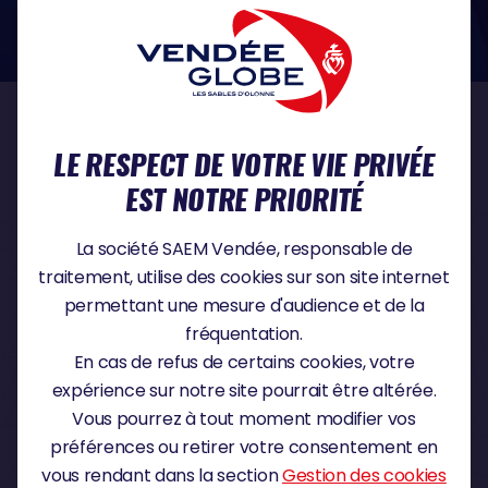
dans le domaine de la protection des données à caractère personnel :
https://www.cnil.fr/fr
NOS PARTENAIRES
LE RESPECT DE VOTRE VIE PRIVÉE
EST NOTRE PRIORITÉ
PARTENAIRE TITRE
La société SAEM Vendée, responsable de
traitement, utilise des cookies sur son site internet
permettant une mesure d'audience et de la
fréquentation.
PARTENAIRE MAJEUR
En cas de refus de certains cookies, votre
expérience sur notre site pourrait être altérée.
Vous pourrez à tout moment modifier vos
préférences ou retirer votre consentement en
vous rendant dans la section
Gestion des cookies