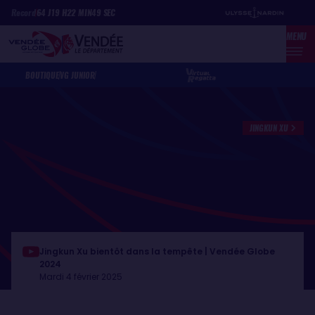
Aller
Panneau de gestion des cookies
Record
64
J
19
H
22
MIN
49
SEC
au
MENU
contenu
principal
BOUTIQUE
VG JUNIOR
JINGKUN XU
Jingkun Xu bientôt dans la tempête | Vendée Globe
2024
Mardi 4 février 2025