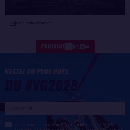
© Denis Van Weynbergh
PARTAGER
RESTEZ AU PLUS PRÈS
DU #VG2028
Mon
email
Je souhaite recevoir les actualités de la SAEM