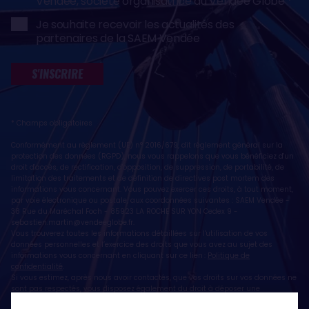
Vendée, société organisatrice du Vendée Globe
Je souhaite recevoir les actualités des
partenaires de la SAEM Vendée
S'INSCRIRE
* Champs obligatoires
Conformément au règlement (UE) n° 2016/679, dit règlement général sur la
protection des données (RGPD), nous vous rappelons que vous bénéficiez d'un
droit d'accès, de rectification, d'opposition, de suppression, de portabilité, de
limitation des traitements et de définition de directives post mortem des
informations vous concernant. Vous pouvez exercer ces droits, à tout moment,
par voie électronique ou postale, aux coordonnées suivantes : SAEM Vendée -
38 Rue du Maréchal Foch - 85923 LA ROCHE SUR YON Cedex 9 -
sebastien.martin@vendeeglobe.fr
.
Vous trouverez toutes les informations détaillées sur l'utilisation de vos
données personnelles et l’exercice des droits que vous avez au sujet des
informations vous concernant en cliquant sur ce lien :
Politique de
confidentialité
.
Si vous estimez, après nous avoir contactés, que vos droits sur vos données ne
sont pas respectés, vous disposez également du droit à déposer une
réclamation ou une plainte auprès de la CNIL, autorité de contrôle compétente