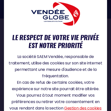
dans le domaine de la protection des données à caractère personnel :
https://www.cnil.fr/fr
NOS PARTENAIRES
LE RESPECT DE VOTRE VIE PRIVÉE
EST NOTRE PRIORITÉ
PARTENAIRE TITRE
La société SAEM Vendée, responsable de
traitement, utilise des cookies sur son site internet
permettant une mesure d'audience et de la
fréquentation.
PARTENAIRE MAJEUR
En cas de refus de certains cookies, votre
expérience sur notre site pourrait être altérée.
Vous pourrez à tout moment modifier vos
préférences ou retirer votre consentement en
vous rendant dans la section
Gestion des cookies