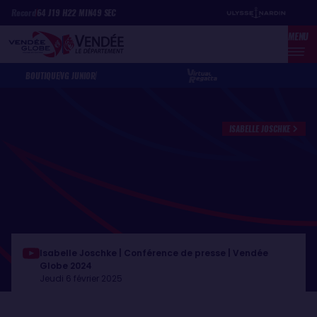
Aller
Panneau de gestion des cookies
Record
64
J
19
H
22
MIN
49
SEC
au
MENU
contenu
principal
BOUTIQUE
VG JUNIOR
ISABELLE JOSCHKE
Isabelle Joschke | Conférence de presse | Vendée
Globe 2024
Jeudi 6 février 2025