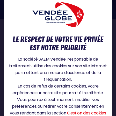
dans le domaine de la protection des données à caractère personnel :
https://www.cnil.fr/fr
NOS PARTENAIRES
LE RESPECT DE VOTRE VIE PRIVÉE
EST NOTRE PRIORITÉ
PARTENAIRE TITRE
La société SAEM Vendée, responsable de
traitement, utilise des cookies sur son site internet
permettant une mesure d'audience et de la
fréquentation.
PARTENAIRE MAJEUR
En cas de refus de certains cookies, votre
expérience sur notre site pourrait être altérée.
Vous pourrez à tout moment modifier vos
préférences ou retirer votre consentement en
vous rendant dans la section
Gestion des cookies