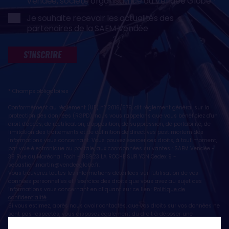
Vendée, société organisatrice du Vendée Globe
Je souhaite recevoir les actualités des
partenaires de la SAEM Vendée
S'INSCRIRE
* Champs obligatoires
Conformément au règlement (UE) n° 2016/679, dit règlement général sur la
protection des données (RGPD), nous vous rappelons que vous bénéficiez d'un
droit d'accès, de rectification, d'opposition, de suppression, de portabilité, de
limitation des traitements et de définition de directives post mortem des
informations vous concernant. Vous pouvez exercer ces droits, à tout moment,
par voie électronique ou postale, aux coordonnées suivantes : SAEM Vendée -
38 Rue du Maréchal Foch - 85923 LA ROCHE SUR YON Cedex 9 -
sebastien.martin@vendeeglobe.fr
.
Vous trouverez toutes les informations détaillées sur l'utilisation de vos
données personnelles et l’exercice des droits que vous avez au sujet des
informations vous concernant en cliquant sur ce lien :
Politique de
confidentialité
.
Si vous estimez, après nous avoir contactés, que vos droits sur vos données ne
sont pas respectés, vous disposez également du droit à déposer une
réclamation ou une plainte auprès de la CNIL, autorité de contrôle compétente