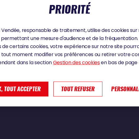
PRIORITÉ
Vendée, responsable de traitement, utilise des cookies sur 
sse | Vendée Globe 2024
permettant une mesure d'audience et de la fréquentation.
 de certains cookies, votre expérience sur notre site pourra
 tout moment modifier vos préférences ou retirer votre 
endant dans la section
Gestion des cookies
en bas de page d
, TOUT ACCEPTER
TOUT REFUSER
PERSONNAL