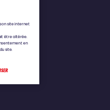
son site internet
it être altérée.
consentement en
u site.
ISER