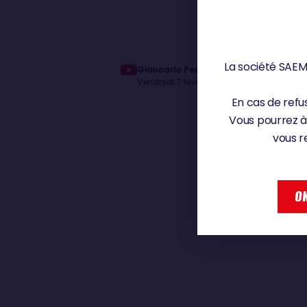
La société SAEM 
Giancarlo Pedote | Conférence de pre
Vendredi 7 février 2025
En cas de refus
Vous pourrez à
vous r
OK