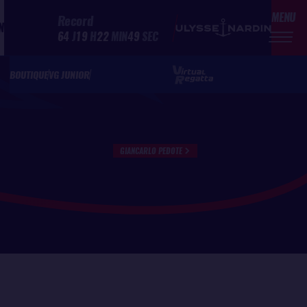
MENU
Record
N
64
J
19
H
22
MIN
49
SEC
BOUTIQUE
VG JUNIOR
GIANCARLO PEDOTE