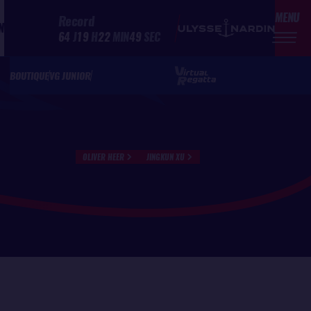
MENU
Record
N
64
J
19
H
22
MIN
49
SEC
BOUTIQUE
VG JUNIOR
OLIVER HEER
JINGKUN XU