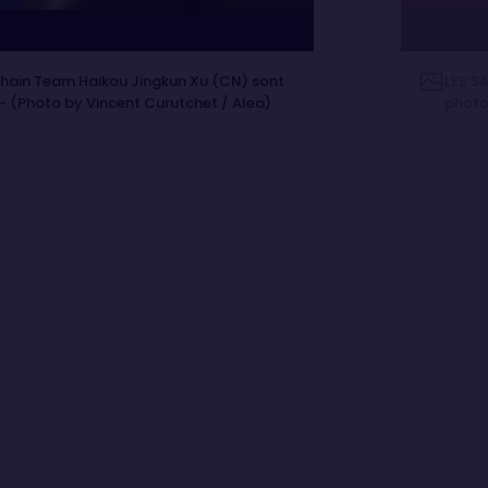
ngchain Team Haikou Jingkun Xu (CN) sont
LES SA
 - (Photo by Vincent Curutchet / Alea)
photog