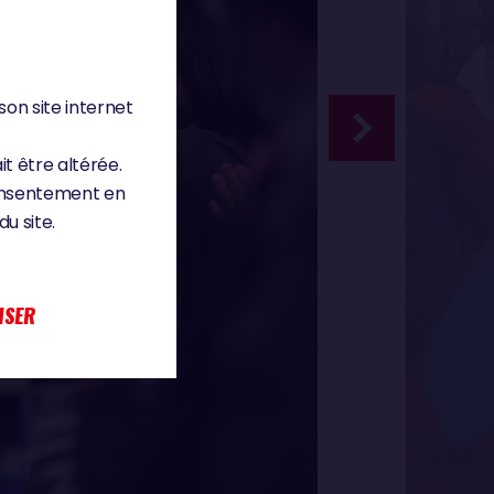
son site internet
it être altérée.
consentement en
u site.
ISER