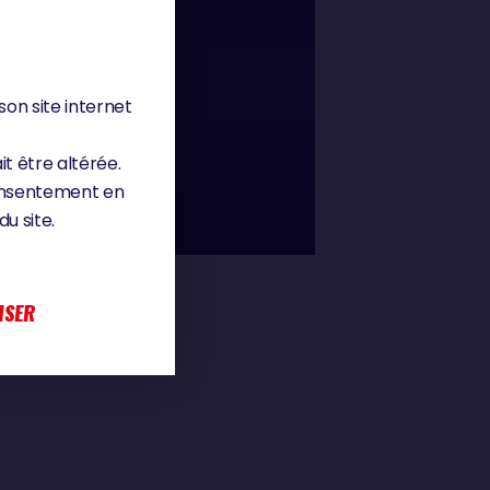
son site internet
03 : 38
it être altérée.
consentement en
u site.
ISER