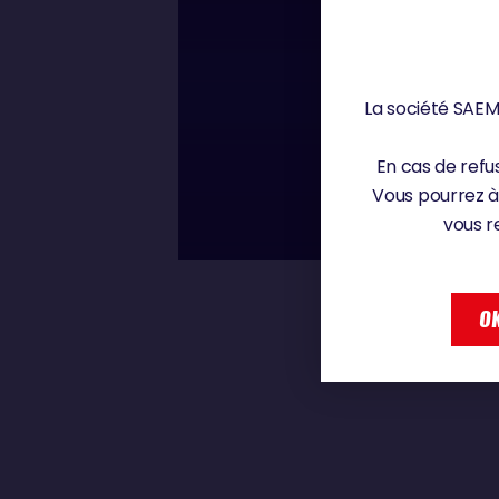
Jeudi 20 février 2025
La société SAEM 
00 : 00
MANUEL COUSI
En cas de refus
Vous pourrez à
vous r
MANUEL COUSIN
OK