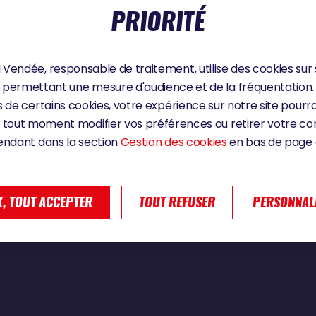
PRIORITÉ
Vendée, responsable de traitement, utilise des cookies sur 
permettant une mesure d'audience et de la fréquentation.
N : « MENTALEMENT, C'EST COMPLIQUÉ »
 de certains cookies, votre expérience sur notre site pourra
 tout moment modifier vos préférences ou retirer votre 
endant dans la section
Gestion des cookies
en bas de page d
, TOUT ACCEPTER
TOUT REFUSER
PERSONNAL