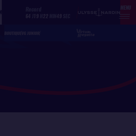
MENU
Record
N
64
J
19
H
22
MIN
49
SEC
BOUTIQUE
VG JUNIOR