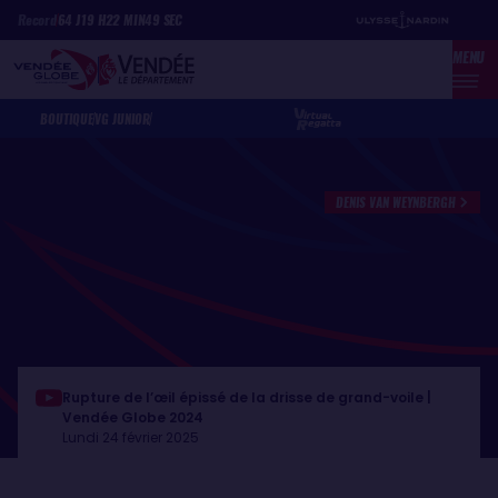
Aller
Panneau de gestion des cookies
Record
64
J
19
H
22
MIN
49
SEC
au
MENU
contenu
principal
BOUTIQUE
VG JUNIOR
DENIS VAN WEYNBERGH
Rupture de l’œil épissé de la drisse de grand-voile |
Vendée Globe 2024
Lundi 24 février 2025