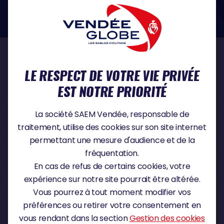
dans le domaine de la protection des données à caractère personnel :
https://www.cnil.fr/fr
NOS PARTENAIRES
LE RESPECT DE VOTRE VIE PRIVÉE
EST NOTRE PRIORITÉ
PARTENAIRE TITRE
La société SAEM Vendée, responsable de
traitement, utilise des cookies sur son site internet
permettant une mesure d'audience et de la
fréquentation.
PARTENAIRE MAJEUR
En cas de refus de certains cookies, votre
expérience sur notre site pourrait être altérée.
Vous pourrez à tout moment modifier vos
préférences ou retirer votre consentement en
vous rendant dans la section
Gestion des cookies