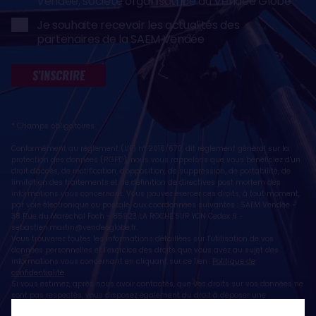
Vendée, société organisatrice du Vendée Globe
Je souhaite recevoir les actualités des
partenaires de la SAEM Vendée
S'INSCRIRE
* Champs obligatoires
Conformément au règlement (UE) n° 2016/679, dit règlement général sur la
protection des données (RGPD), nous vous rappelons que vous bénéficiez d'un
droit d'accès, de rectification, d'opposition, de suppression, de portabilité, de
limitation des traitements et de définition de directives post mortem des
informations vous concernant. Vous pouvez exercer ces droits, à tout moment,
par voie électronique ou postale, aux coordonnées suivantes : SAEM Vendée -
38 Rue du Maréchal Foch - 85923 LA ROCHE SUR YON Cedex 9 -
sebastien.martin@vendeeglobe.fr
.
Vous trouverez toutes les informations détaillées sur l'utilisation de vos
données personnelles et l’exercice des droits que vous avez au sujet des
informations vous concernant en cliquant sur ce lien :
Politique de
confidentialité
.
Si vous estimez, après nous avoir contactés, que vos droits sur vos données ne
sont pas respectés, vous disposez également du droit à déposer une
réclamation ou une plainte auprès de la CNIL, autorité de contrôle compétente