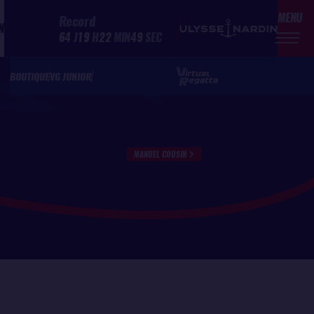
MENU
Record
N
64
J
19
H
22
MIN
49
SEC
BOUTIQUE
VG JUNIOR
MANUEL COUSIN