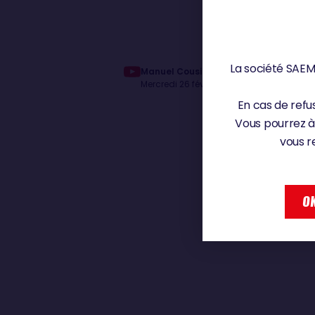
La société SAEM 
Manuel Cousin : "En espérant que le ve
Mercredi 26 février 2025
En cas de refus
Vous pourrez à
vous r
OK