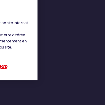
son site internet
it être altérée.
consentement en
u site.
ISER