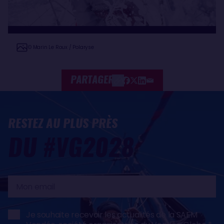
© Marin Le Roux / Polaryse
PARTAGER
RESTEZ AU PLUS PRÈS
DU #VG2028
Mon
email
Je souhaite recevoir les actualités de la SAEM