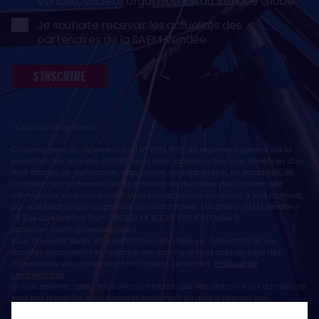
Vendée, société organisatrice du Vendée Globe
Je souhaite recevoir les actualités des
partenaires de la SAEM Vendée
S'INSCRIRE
* Champs obligatoires
Conformément au règlement (UE) n° 2016/679, dit règlement général sur la
protection des données (RGPD), nous vous rappelons que vous bénéficiez d'un
droit d'accès, de rectification, d'opposition, de suppression, de portabilité, de
limitation des traitements et de définition de directives post mortem des
informations vous concernant. Vous pouvez exercer ces droits, à tout moment,
par voie électronique ou postale, aux coordonnées suivantes : SAEM Vendée -
38 Rue du Maréchal Foch - 85923 LA ROCHE SUR YON Cedex 9 -
sebastien.martin@vendeeglobe.fr
.
Vous trouverez toutes les informations détaillées sur l'utilisation de vos
données personnelles et l’exercice des droits que vous avez au sujet des
informations vous concernant en cliquant sur ce lien :
Politique de
confidentialité
.
Si vous estimez, après nous avoir contactés, que vos droits sur vos données ne
sont pas respectés, vous disposez également du droit à déposer une
réclamation ou une plainte auprès de la CNIL, autorité de contrôle compétente