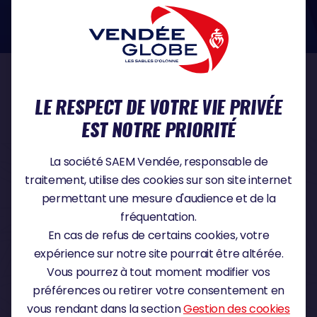
dans le domaine de la protection des données à caractère personnel :
https://www.cnil.fr/fr
NOS PARTENAIRES
LE RESPECT DE VOTRE VIE PRIVÉE
EST NOTRE PRIORITÉ
PARTENAIRE TITRE
La société SAEM Vendée, responsable de
traitement, utilise des cookies sur son site internet
permettant une mesure d'audience et de la
fréquentation.
PARTENAIRE MAJEUR
En cas de refus de certains cookies, votre
expérience sur notre site pourrait être altérée.
Vous pourrez à tout moment modifier vos
préférences ou retirer votre consentement en
vous rendant dans la section
Gestion des cookies