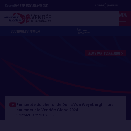
Aller
Panneau de gestion des cookies
Record
64
J
19
H
22
MIN
49
SEC
au
MENU
contenu
principal
BOUTIQUE
VG JUNIOR
DENIS VAN WEYNBERGH
Remontée du chenal de Denis Van Weynbergh, hors
course sur le Vendée Globe 2024
Samedi 8 mars 2025