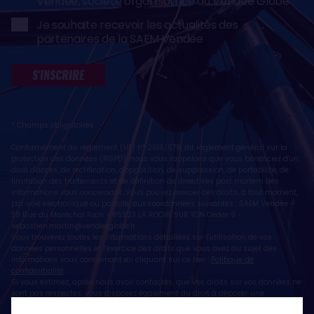
Vendée, société organisatrice du Vendée Globe
Je souhaite recevoir les actualités des
partenaires de la SAEM Vendée
S'INSCRIRE
* Champs obligatoires
Conformément au règlement (UE) n° 2016/679, dit règlement général sur la
protection des données (RGPD), nous vous rappelons que vous bénéficiez d'un
droit d'accès, de rectification, d'opposition, de suppression, de portabilité, de
limitation des traitements et de définition de directives post mortem des
informations vous concernant. Vous pouvez exercer ces droits, à tout moment,
par voie électronique ou postale, aux coordonnées suivantes : SAEM Vendée -
38 Rue du Maréchal Foch - 85923 LA ROCHE SUR YON Cedex 9 -
sebastien.martin@vendeeglobe.fr
.
Vous trouverez toutes les informations détaillées sur l'utilisation de vos
données personnelles et l’exercice des droits que vous avez au sujet des
informations vous concernant en cliquant sur ce lien :
Politique de
confidentialité
.
Si vous estimez, après nous avoir contactés, que vos droits sur vos données ne
sont pas respectés, vous disposez également du droit à déposer une
réclamation ou une plainte auprès de la CNIL, autorité de contrôle compétente