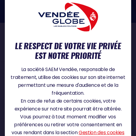
dans le domaine de la protection des données à caractère personnel :
https://www.cnil.fr/fr
NOS PARTENAIRES
LE RESPECT DE VOTRE VIE PRIVÉE
EST NOTRE PRIORITÉ
PARTENAIRE TITRE
La société SAEM Vendée, responsable de
traitement, utilise des cookies sur son site internet
permettant une mesure d'audience et de la
fréquentation.
PARTENAIRE MAJEUR
En cas de refus de certains cookies, votre
expérience sur notre site pourrait être altérée.
Vous pourrez à tout moment modifier vos
préférences ou retirer votre consentement en
vous rendant dans la section
Gestion des cookies