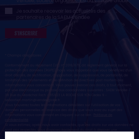
Vendée, société organisatrice du Vendée Globe
Je souhaite recevoir les actualités des
partenaires de la SAEM Vendée
S'INSCRIRE
* Champs obligatoires
Conformément au règlement (UE) n° 2016/679, dit règlement général sur la
protection des données (RGPD), nous vous rappelons que vous bénéficiez d'un
droit d'accès, de rectification, d'opposition, de suppression, de portabilité, de
limitation des traitements et de définition de directives post mortem des
informations vous concernant. Vous pouvez exercer ces droits, à tout moment,
par voie électronique ou postale, aux coordonnées suivantes : SAEM Vendée -
38 Rue du Maréchal Foch - 85923 LA ROCHE SUR YON Cedex 9 -
sebastien.martin@vendeeglobe.fr
.
Vous trouverez toutes les informations détaillées sur l'utilisation de vos
données personnelles et l’exercice des droits que vous avez au sujet des
informations vous concernant en cliquant sur ce lien :
Politique de
confidentialité
.
Si vous estimez, après nous avoir contactés, que vos droits sur vos données ne
sont pas respectés, vous disposez également du droit à déposer une
réclamation ou une plainte auprès de la CNIL, autorité de contrôle compétente