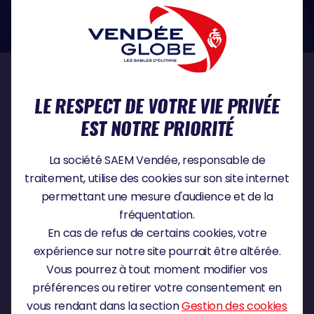
dans le domaine de la protection des données à caractère personnel :
https://www.cnil.fr/fr
NOS PARTENAIRES
LE RESPECT DE VOTRE VIE PRIVÉE
EST NOTRE PRIORITÉ
PARTENAIRE TITRE
La société SAEM Vendée, responsable de
traitement, utilise des cookies sur son site internet
permettant une mesure d'audience et de la
fréquentation.
PARTENAIRE MAJEUR
En cas de refus de certains cookies, votre
expérience sur notre site pourrait être altérée.
Vous pourrez à tout moment modifier vos
préférences ou retirer votre consentement en
vous rendant dans la section
Gestion des cookies