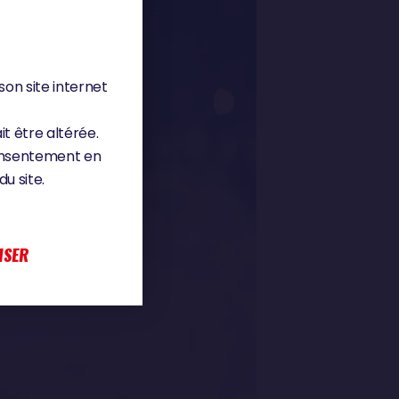
son site internet
it être altérée.
consentement en
u site.
ISER