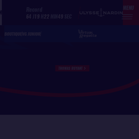
MENU
Record
N
64
J
19
H
22
MIN
49
SEC
BOUTIQUE
VG JUNIOR
THOMAS RUYANT