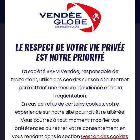
dans le domaine de la protection des données à caractère personnel :
https://www.cnil.fr/fr
NOS PARTENAIRES
LE RESPECT DE VOTRE VIE PRIVÉE
EST NOTRE PRIORITÉ
PARTENAIRE TITRE
La société SAEM Vendée, responsable de
traitement, utilise des cookies sur son site internet
permettant une mesure d'audience et de la
fréquentation.
PARTENAIRE MAJEUR
En cas de refus de certains cookies, votre
expérience sur notre site pourrait être altérée.
Vous pourrez à tout moment modifier vos
préférences ou retirer votre consentement en
vous rendant dans la section
Gestion des cookies