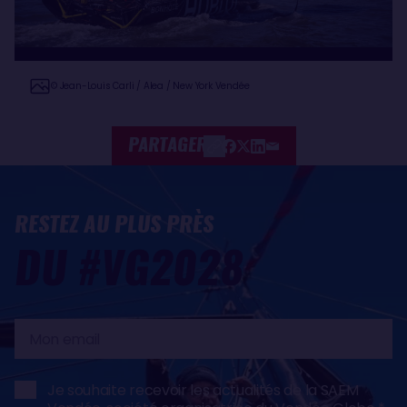
© Jean-Louis Carli / Alea / New York Vendée
PARTAGER
RESTEZ AU PLUS PRÈS
DU #VG2028
Mon
email
Je souhaite recevoir les actualités de la SAEM