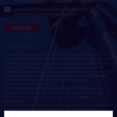
Vendée, société organisatrice du Vendée Globe
Je souhaite recevoir les actualités des
partenaires de la SAEM Vendée
S'INSCRIRE
* Champs obligatoires
Conformément au règlement (UE) n° 2016/679, dit règlement général sur la
protection des données (RGPD), nous vous rappelons que vous bénéficiez d'un
droit d'accès, de rectification, d'opposition, de suppression, de portabilité, de
limitation des traitements et de définition de directives post mortem des
informations vous concernant. Vous pouvez exercer ces droits, à tout moment,
par voie électronique ou postale, aux coordonnées suivantes : SAEM Vendée -
38 Rue du Maréchal Foch - 85923 LA ROCHE SUR YON Cedex 9 -
sebastien.martin@vendeeglobe.fr
.
Vous trouverez toutes les informations détaillées sur l'utilisation de vos
données personnelles et l’exercice des droits que vous avez au sujet des
informations vous concernant en cliquant sur ce lien :
Politique de
confidentialité
.
Si vous estimez, après nous avoir contactés, que vos droits sur vos données ne
sont pas respectés, vous disposez également du droit à déposer une
réclamation ou une plainte auprès de la CNIL, autorité de contrôle compétente