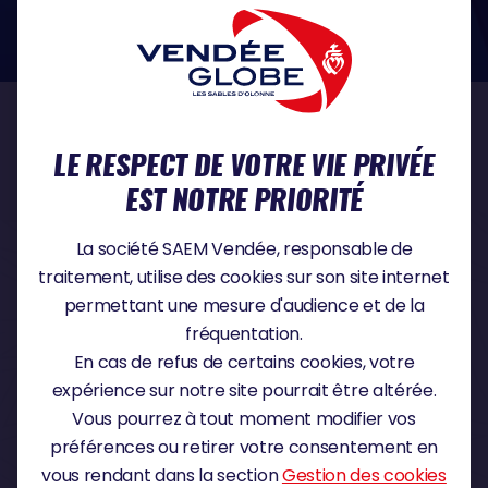
dans le domaine de la protection des données à caractère personnel :
https://www.cnil.fr/fr
NOS PARTENAIRES
LE RESPECT DE VOTRE VIE PRIVÉE
EST NOTRE PRIORITÉ
PARTENAIRE TITRE
La société SAEM Vendée, responsable de
traitement, utilise des cookies sur son site internet
permettant une mesure d'audience et de la
fréquentation.
PARTENAIRE MAJEUR
En cas de refus de certains cookies, votre
expérience sur notre site pourrait être altérée.
Vous pourrez à tout moment modifier vos
préférences ou retirer votre consentement en
vous rendant dans la section
Gestion des cookies