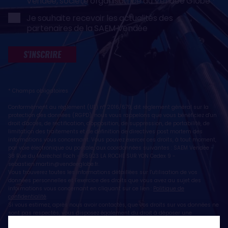
Vendée, société organisatrice du Vendée Globe
Je souhaite recevoir les actualités des
partenaires de la SAEM Vendée
S'INSCRIRE
* Champs obligatoires
Conformément au règlement (UE) n° 2016/679, dit règlement général sur la
protection des données (RGPD), nous vous rappelons que vous bénéficiez d'un
droit d'accès, de rectification, d'opposition, de suppression, de portabilité, de
limitation des traitements et de définition de directives post mortem des
informations vous concernant. Vous pouvez exercer ces droits, à tout moment,
par voie électronique ou postale, aux coordonnées suivantes : SAEM Vendée -
38 Rue du Maréchal Foch - 85923 LA ROCHE SUR YON Cedex 9 -
sebastien.martin@vendeeglobe.fr
.
Vous trouverez toutes les informations détaillées sur l'utilisation de vos
données personnelles et l’exercice des droits que vous avez au sujet des
informations vous concernant en cliquant sur ce lien :
Politique de
confidentialité
.
Si vous estimez, après nous avoir contactés, que vos droits sur vos données ne
sont pas respectés, vous disposez également du droit à déposer une
réclamation ou une plainte auprès de la CNIL, autorité de contrôle compétente