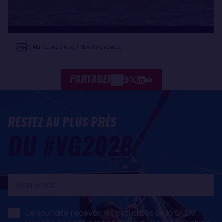
© Mark Lloyd / Alea / New York Vendée
PARTAGER
RESTEZ AU PLUS PRÈS
DU #VG2028
Mon
email
Je souhaite recevoir les actualités de la SAEM