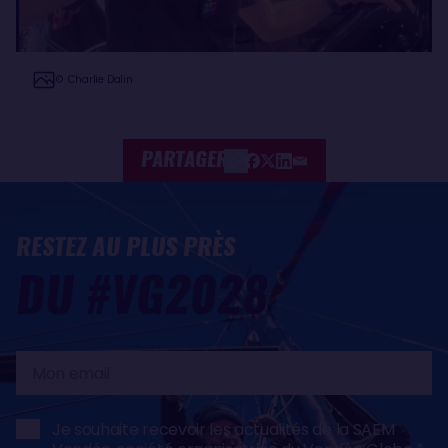
© Charlie Dalin
PARTAGER
RESTEZ AU PLUS PRÈS
DU #VG2028
Mon
email
Je souhaite recevoir les actualités de la SAEM