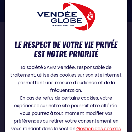
dans le domaine de la protection des données à caractère personnel :
https://www.cnil.fr/fr
NOS PARTENAIRES
LE RESPECT DE VOTRE VIE PRIVÉE
EST NOTRE PRIORITÉ
PARTENAIRE TITRE
La société SAEM Vendée, responsable de
traitement, utilise des cookies sur son site internet
permettant une mesure d'audience et de la
fréquentation.
PARTENAIRE MAJEUR
En cas de refus de certains cookies, votre
expérience sur notre site pourrait être altérée.
Vous pourrez à tout moment modifier vos
préférences ou retirer votre consentement en
vous rendant dans la section
Gestion des cookies