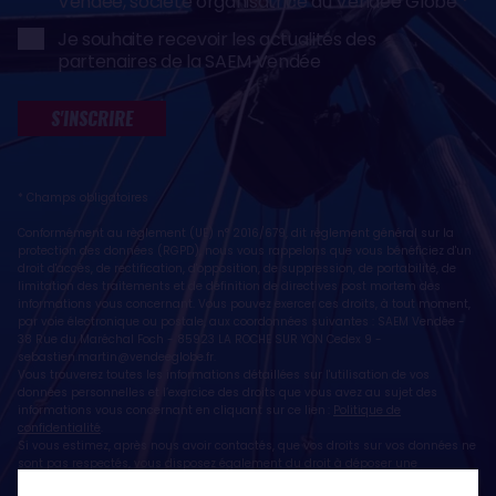
Vendée, société organisatrice du Vendée Globe
Je souhaite recevoir les actualités des
partenaires de la SAEM Vendée
S'INSCRIRE
* Champs obligatoires
Conformément au règlement (UE) n° 2016/679, dit règlement général sur la
protection des données (RGPD), nous vous rappelons que vous bénéficiez d'un
droit d'accès, de rectification, d'opposition, de suppression, de portabilité, de
limitation des traitements et de définition de directives post mortem des
informations vous concernant. Vous pouvez exercer ces droits, à tout moment,
par voie électronique ou postale, aux coordonnées suivantes : SAEM Vendée -
38 Rue du Maréchal Foch - 85923 LA ROCHE SUR YON Cedex 9 -
sebastien.martin@vendeeglobe.fr
.
Vous trouverez toutes les informations détaillées sur l'utilisation de vos
données personnelles et l’exercice des droits que vous avez au sujet des
informations vous concernant en cliquant sur ce lien :
Politique de
confidentialité
.
Si vous estimez, après nous avoir contactés, que vos droits sur vos données ne
sont pas respectés, vous disposez également du droit à déposer une
réclamation ou une plainte auprès de la CNIL, autorité de contrôle compétente