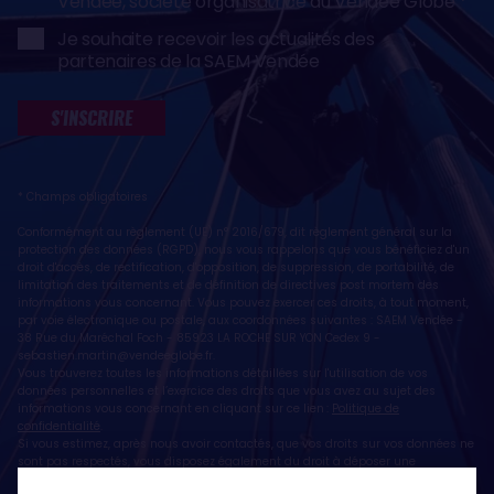
Vendée, société organisatrice du Vendée Globe
Je souhaite recevoir les actualités des
partenaires de la SAEM Vendée
S'INSCRIRE
* Champs obligatoires
Conformément au règlement (UE) n° 2016/679, dit règlement général sur la
protection des données (RGPD), nous vous rappelons que vous bénéficiez d'un
droit d'accès, de rectification, d'opposition, de suppression, de portabilité, de
limitation des traitements et de définition de directives post mortem des
informations vous concernant. Vous pouvez exercer ces droits, à tout moment,
par voie électronique ou postale, aux coordonnées suivantes : SAEM Vendée -
38 Rue du Maréchal Foch - 85923 LA ROCHE SUR YON Cedex 9 -
sebastien.martin@vendeeglobe.fr
.
Vous trouverez toutes les informations détaillées sur l'utilisation de vos
données personnelles et l’exercice des droits que vous avez au sujet des
informations vous concernant en cliquant sur ce lien :
Politique de
confidentialité
.
Si vous estimez, après nous avoir contactés, que vos droits sur vos données ne
sont pas respectés, vous disposez également du droit à déposer une
réclamation ou une plainte auprès de la CNIL, autorité de contrôle compétente