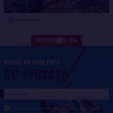
© Samantha Davies
PARTAGER
RESTEZ AU PLUS PRÈS
DU #VG2028
Mon
email
Je souhaite recevoir les actualités de la SAEM