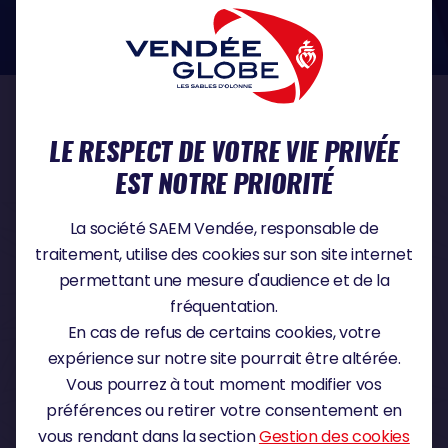
dans le domaine de la protection des données à caractère personnel :
https://www.cnil.fr/fr
NOS PARTENAIRES
LE RESPECT DE VOTRE VIE PRIVÉE
EST NOTRE PRIORITÉ
PARTENAIRE TITRE
La société SAEM Vendée, responsable de
traitement, utilise des cookies sur son site internet
permettant une mesure d'audience et de la
fréquentation.
PARTENAIRE MAJEUR
En cas de refus de certains cookies, votre
expérience sur notre site pourrait être altérée.
Vous pourrez à tout moment modifier vos
préférences ou retirer votre consentement en
vous rendant dans la section
Gestion des cookies