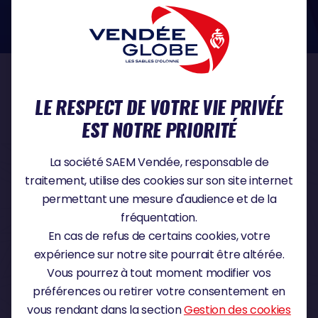
dans le domaine de la protection des données à caractère personnel :
https://www.cnil.fr/fr
NOS PARTENAIRES
LE RESPECT DE VOTRE VIE PRIVÉE
EST NOTRE PRIORITÉ
PARTENAIRE TITRE
La société SAEM Vendée, responsable de
traitement, utilise des cookies sur son site internet
permettant une mesure d'audience et de la
fréquentation.
PARTENAIRE MAJEUR
En cas de refus de certains cookies, votre
expérience sur notre site pourrait être altérée.
Vous pourrez à tout moment modifier vos
préférences ou retirer votre consentement en
vous rendant dans la section
Gestion des cookies