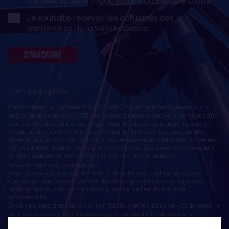
Vendée, société organisatrice du Vendée Globe
Je souhaite recevoir les actualités des
partenaires de la SAEM Vendée
S'INSCRIRE
* Champs obligatoires
Conformément au règlement (UE) n° 2016/679, dit règlement général sur la
protection des données (RGPD), nous vous rappelons que vous bénéficiez d'un
droit d'accès, de rectification, d'opposition, de suppression, de portabilité, de
limitation des traitements et de définition de directives post mortem des
informations vous concernant. Vous pouvez exercer ces droits, à tout moment,
par voie électronique ou postale, aux coordonnées suivantes : SAEM Vendée -
38 Rue du Maréchal Foch - 85923 LA ROCHE SUR YON Cedex 9 -
sebastien.martin@vendeeglobe.fr
.
Vous trouverez toutes les informations détaillées sur l'utilisation de vos
données personnelles et l’exercice des droits que vous avez au sujet des
informations vous concernant en cliquant sur ce lien :
Politique de
confidentialité
.
Si vous estimez, après nous avoir contactés, que vos droits sur vos données ne
sont pas respectés, vous disposez également du droit à déposer une
réclamation ou une plainte auprès de la CNIL, autorité de contrôle compétente