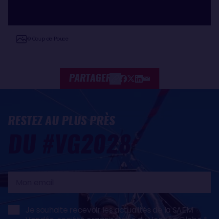
© Coup de Pouce
PARTAGER
RESTEZ AU PLUS PRÈS
DU #VG2028
Mon
email
Je souhaite recevoir les actualités de la SAEM