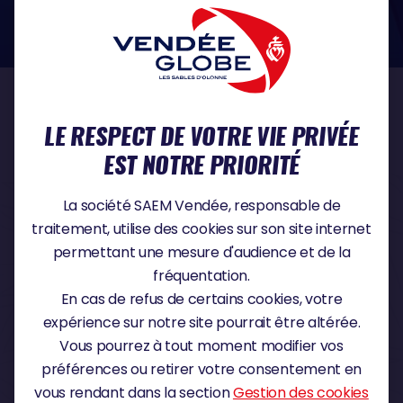
dans le domaine de la protection des données à caractère personnel :
https://www.cnil.fr/fr
NOS PARTENAIRES
LE RESPECT DE VOTRE VIE PRIVÉE
EST NOTRE PRIORITÉ
PARTENAIRE TITRE
La société SAEM Vendée, responsable de
traitement, utilise des cookies sur son site internet
permettant une mesure d'audience et de la
fréquentation.
PARTENAIRE MAJEUR
En cas de refus de certains cookies, votre
expérience sur notre site pourrait être altérée.
Vous pourrez à tout moment modifier vos
préférences ou retirer votre consentement en
vous rendant dans la section
Gestion des cookies