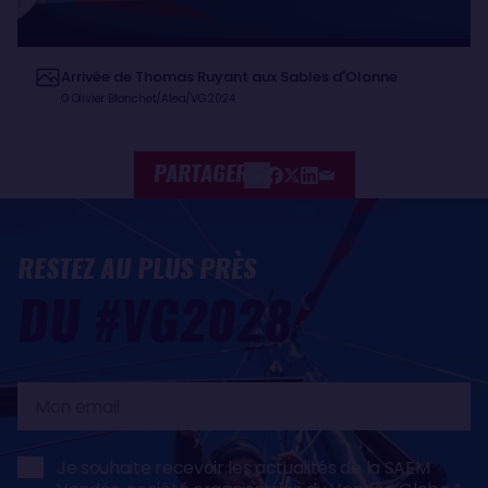
Arrivée de Thomas Ruyant aux Sables d'Olonne
© Olivier Blanchet/Alea/VG2024
PARTAGER
RESTEZ AU PLUS PRÈS
DU #VG2028
Mon
email
Je souhaite recevoir les actualités de la SAEM