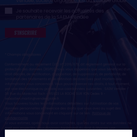
Vendée, société organisatrice du Vendée Globe
Je souhaite recevoir les actualités des
partenaires de la SAEM Vendée
S'INSCRIRE
* Champs obligatoires
Conformément au règlement (UE) n° 2016/679, dit règlement général sur la
protection des données (RGPD), nous vous rappelons que vous bénéficiez d'un
droit d'accès, de rectification, d'opposition, de suppression, de portabilité, de
limitation des traitements et de définition de directives post mortem des
informations vous concernant. Vous pouvez exercer ces droits, à tout moment,
par voie électronique ou postale, aux coordonnées suivantes : SAEM Vendée -
38 Rue du Maréchal Foch - 85923 LA ROCHE SUR YON Cedex 9 -
sebastien.martin@vendeeglobe.fr
.
Vous trouverez toutes les informations détaillées sur l'utilisation de vos
données personnelles et l’exercice des droits que vous avez au sujet des
informations vous concernant en cliquant sur ce lien :
Politique de
confidentialité
.
Si vous estimez, après nous avoir contactés, que vos droits sur vos données ne
sont pas respectés, vous disposez également du droit à déposer une
réclamation ou une plainte auprès de la CNIL, autorité de contrôle compétente