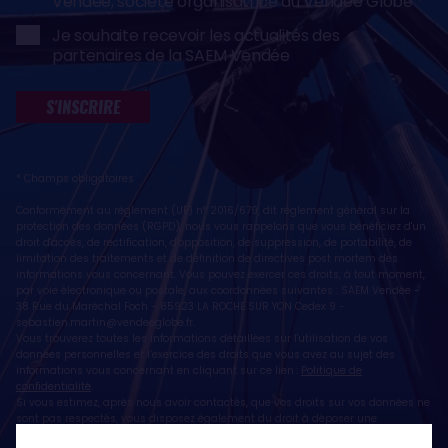
Vendée, société organisatrice du Vendée Globe
Je souhaite recevoir les actualités des
partenaires de la SAEM Vendée
S'INSCRIRE
* Champs obligatoires
Conformément au règlement (UE) n° 2016/679, dit règlement général sur la
protection des données (RGPD), nous vous rappelons que vous bénéficiez d'un
droit d'accès, de rectification, d'opposition, de suppression, de portabilité, de
limitation des traitements et de définition de directives post mortem des
informations vous concernant. Vous pouvez exercer ces droits, à tout moment,
par voie électronique ou postale, aux coordonnées suivantes : SAEM Vendée -
38 Rue du Maréchal Foch - 85923 LA ROCHE SUR YON Cedex 9 -
sebastien.martin@vendeeglobe.fr
.
Vous trouverez toutes les informations détaillées sur l'utilisation de vos
données personnelles et l’exercice des droits que vous avez au sujet des
informations vous concernant en cliquant sur ce lien :
Politique de
confidentialité
.
Si vous estimez, après nous avoir contactés, que vos droits sur vos données ne
sont pas respectés, vous disposez également du droit à déposer une
réclamation ou une plainte auprès de la CNIL, autorité de contrôle compétente