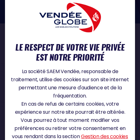
dans le domaine de la protection des données à caractère personnel :
https://www.cnil.fr/fr
NOS PARTENAIRES
LE RESPECT DE VOTRE VIE PRIVÉE
EST NOTRE PRIORITÉ
PARTENAIRE TITRE
La société SAEM Vendée, responsable de
traitement, utilise des cookies sur son site internet
permettant une mesure d'audience et de la
fréquentation.
PARTENAIRE MAJEUR
En cas de refus de certains cookies, votre
expérience sur notre site pourrait être altérée.
Vous pourrez à tout moment modifier vos
préférences ou retirer votre consentement en
vous rendant dans la section
Gestion des cookies