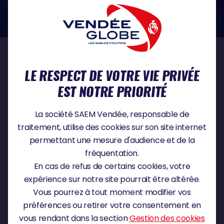
dans le domaine de la protection des données à caractère personnel :
https://www.cnil.fr/fr
NOS PARTENAIRES
LE RESPECT DE VOTRE VIE PRIVÉE
EST NOTRE PRIORITÉ
PARTENAIRE TITRE
La société SAEM Vendée, responsable de
traitement, utilise des cookies sur son site internet
permettant une mesure d'audience et de la
fréquentation.
PARTENAIRE MAJEUR
En cas de refus de certains cookies, votre
expérience sur notre site pourrait être altérée.
Vous pourrez à tout moment modifier vos
préférences ou retirer votre consentement en
vous rendant dans la section
Gestion des cookies