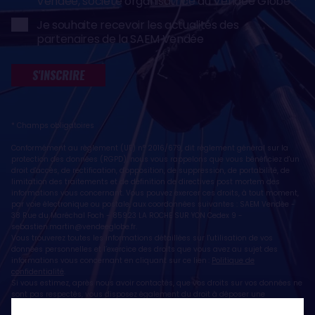
Vendée, société organisatrice du Vendée Globe
Je souhaite recevoir les actualités des
partenaires de la SAEM Vendée
S'INSCRIRE
* Champs obligatoires
Conformément au règlement (UE) n° 2016/679, dit règlement général sur la
protection des données (RGPD), nous vous rappelons que vous bénéficiez d'un
droit d'accès, de rectification, d'opposition, de suppression, de portabilité, de
limitation des traitements et de définition de directives post mortem des
informations vous concernant. Vous pouvez exercer ces droits, à tout moment,
par voie électronique ou postale, aux coordonnées suivantes : SAEM Vendée -
38 Rue du Maréchal Foch - 85923 LA ROCHE SUR YON Cedex 9 -
sebastien.martin@vendeeglobe.fr
.
Vous trouverez toutes les informations détaillées sur l'utilisation de vos
données personnelles et l’exercice des droits que vous avez au sujet des
informations vous concernant en cliquant sur ce lien :
Politique de
confidentialité
.
Si vous estimez, après nous avoir contactés, que vos droits sur vos données ne
sont pas respectés, vous disposez également du droit à déposer une
réclamation ou une plainte auprès de la CNIL, autorité de contrôle compétente