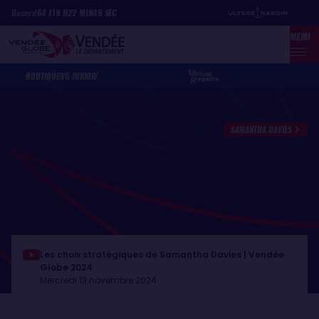
Aller
Panneau de gestion des cookies
Record
64
J
19
H
22
MIN
49
SEC
au
MENU
contenu
principal
BOUTIQUE
VG JUNIOR
SAMANTHA DAVIES
Les choix stratégiques de Samantha Davies | Vendée
Globe 2024
Mercredi 13 novembre 2024