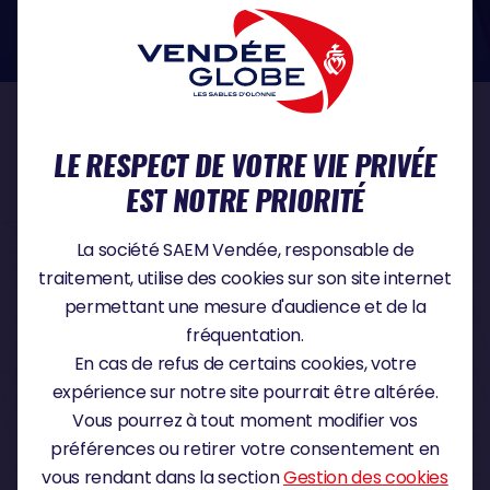
dans le domaine de la protection des données à caractère personnel :
https://www.cnil.fr/fr
NOS PARTENAIRES
LE RESPECT DE VOTRE VIE PRIVÉE
EST NOTRE PRIORITÉ
PARTENAIRE TITRE
La société SAEM Vendée, responsable de
traitement, utilise des cookies sur son site internet
permettant une mesure d'audience et de la
fréquentation.
PARTENAIRE MAJEUR
En cas de refus de certains cookies, votre
expérience sur notre site pourrait être altérée.
Vous pourrez à tout moment modifier vos
préférences ou retirer votre consentement en
vous rendant dans la section
Gestion des cookies