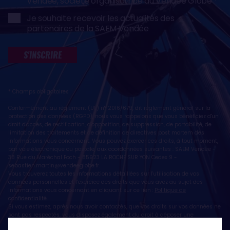
Vendée, société organisatrice du Vendée Globe
Je souhaite recevoir les actualités des
partenaires de la SAEM Vendée
S'INSCRIRE
* Champs obligatoires
Conformément au règlement (UE) n° 2016/679, dit règlement général sur la
protection des données (RGPD), nous vous rappelons que vous bénéficiez d'un
droit d'accès, de rectification, d'opposition, de suppression, de portabilité, de
limitation des traitements et de définition de directives post mortem des
informations vous concernant. Vous pouvez exercer ces droits, à tout moment,
par voie électronique ou postale, aux coordonnées suivantes : SAEM Vendée -
38 Rue du Maréchal Foch - 85923 LA ROCHE SUR YON Cedex 9 -
sebastien.martin@vendeeglobe.fr
.
Vous trouverez toutes les informations détaillées sur l'utilisation de vos
données personnelles et l’exercice des droits que vous avez au sujet des
informations vous concernant en cliquant sur ce lien :
Politique de
confidentialité
.
Si vous estimez, après nous avoir contactés, que vos droits sur vos données ne
sont pas respectés, vous disposez également du droit à déposer une
réclamation ou une plainte auprès de la CNIL, autorité de contrôle compétente