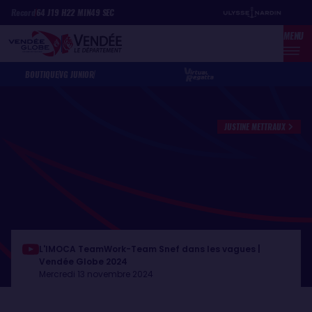
Aller
Panneau de gestion des cookies
Record
64
J
19
H
22
MIN
49
SEC
au
MENU
contenu
principal
BOUTIQUE
VG JUNIOR
JUSTINE METTRAUX
L'IMOCA TeamWork-Team Snef dans les vagues |
Vendée Globe 2024
Mercredi 13 novembre 2024