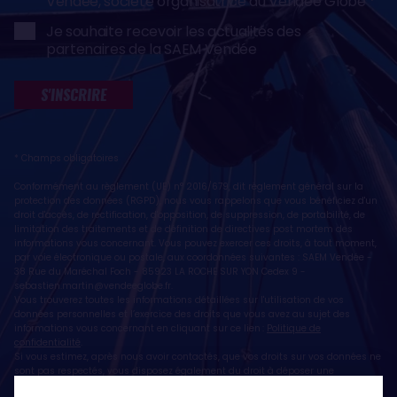
Vendée, société organisatrice du Vendée Globe
Je souhaite recevoir les actualités des
partenaires de la SAEM Vendée
S'INSCRIRE
* Champs obligatoires
Conformément au règlement (UE) n° 2016/679, dit règlement général sur la
protection des données (RGPD), nous vous rappelons que vous bénéficiez d'un
droit d'accès, de rectification, d'opposition, de suppression, de portabilité, de
limitation des traitements et de définition de directives post mortem des
informations vous concernant. Vous pouvez exercer ces droits, à tout moment,
par voie électronique ou postale, aux coordonnées suivantes : SAEM Vendée -
38 Rue du Maréchal Foch - 85923 LA ROCHE SUR YON Cedex 9 -
sebastien.martin@vendeeglobe.fr
.
Vous trouverez toutes les informations détaillées sur l'utilisation de vos
données personnelles et l’exercice des droits que vous avez au sujet des
informations vous concernant en cliquant sur ce lien :
Politique de
confidentialité
.
Si vous estimez, après nous avoir contactés, que vos droits sur vos données ne
sont pas respectés, vous disposez également du droit à déposer une
réclamation ou une plainte auprès de la CNIL, autorité de contrôle compétente