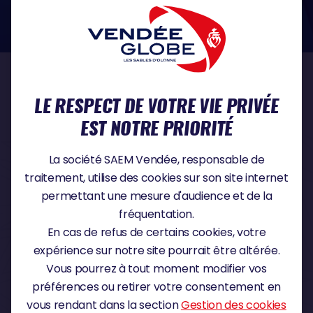
dans le domaine de la protection des données à caractère personnel :
https://www.cnil.fr/fr
NOS PARTENAIRES
LE RESPECT DE VOTRE VIE PRIVÉE
EST NOTRE PRIORITÉ
PARTENAIRE TITRE
La société SAEM Vendée, responsable de
traitement, utilise des cookies sur son site internet
permettant une mesure d'audience et de la
fréquentation.
PARTENAIRE MAJEUR
En cas de refus de certains cookies, votre
expérience sur notre site pourrait être altérée.
Vous pourrez à tout moment modifier vos
préférences ou retirer votre consentement en
vous rendant dans la section
Gestion des cookies