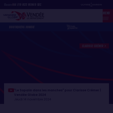
Aller
Panneau de gestion des cookies
Record
64
J
19
H
22
MIN
49
SEC
au
MENU
contenu
principal
BOUTIQUE
VG JUNIOR
CLARISSE CRÉMER
"Le Sopalin dans les manches" pour Clarisse Crémer |
Vendée Globe 2024
Jeudi 14 novembre 2024