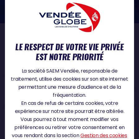
dans le domaine de la protection des données à caractère personnel :
https://www.cnil.fr/fr
NOS PARTENAIRES
LE RESPECT DE VOTRE VIE PRIVÉE
EST NOTRE PRIORITÉ
PARTENAIRE TITRE
La société SAEM Vendée, responsable de
traitement, utilise des cookies sur son site internet
permettant une mesure d'audience et de la
fréquentation.
PARTENAIRE MAJEUR
En cas de refus de certains cookies, votre
expérience sur notre site pourrait être altérée.
Vous pourrez à tout moment modifier vos
préférences ou retirer votre consentement en
vous rendant dans la section
Gestion des cookies