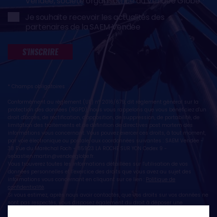
Vendée, société organisatrice du Vendée Globe
Je souhaite recevoir les actualités des
partenaires de la SAEM Vendée
S'INSCRIRE
* Champs obligatoires
Conformément au règlement (UE) n° 2016/679, dit règlement général sur la
protection des données (RGPD), nous vous rappelons que vous bénéficiez d'un
droit d'accès, de rectification, d'opposition, de suppression, de portabilité, de
limitation des traitements et de définition de directives post mortem des
informations vous concernant. Vous pouvez exercer ces droits, à tout moment,
par voie électronique ou postale, aux coordonnées suivantes : SAEM Vendée -
38 Rue du Maréchal Foch - 85923 LA ROCHE SUR YON Cedex 9 -
sebastien.martin@vendeeglobe.fr
.
Vous trouverez toutes les informations détaillées sur l'utilisation de vos
données personnelles et l’exercice des droits que vous avez au sujet des
informations vous concernant en cliquant sur ce lien :
Politique de
confidentialité
.
Si vous estimez, après nous avoir contactés, que vos droits sur vos données ne
sont pas respectés, vous disposez également du droit à déposer une
réclamation ou une plainte auprès de la CNIL, autorité de contrôle compétente