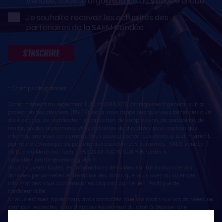
Vendée, société organisatrice du Vendée Globe
Je souhaite recevoir les actualités des
partenaires de la SAEM Vendée
S'INSCRIRE
* Champs obligatoires
Conformément au règlement (UE) n° 2016/679, dit règlement général sur la
protection des données (RGPD), nous vous rappelons que vous bénéficiez d'un
droit d'accès, de rectification, d'opposition, de suppression, de portabilité, de
limitation des traitements et de définition de directives post mortem des
informations vous concernant. Vous pouvez exercer ces droits, à tout moment,
par voie électronique ou postale, aux coordonnées suivantes : SAEM Vendée -
38 Rue du Maréchal Foch - 85923 LA ROCHE SUR YON Cedex 9 -
sebastien.martin@vendeeglobe.fr
.
Vous trouverez toutes les informations détaillées sur l'utilisation de vos
données personnelles et l’exercice des droits que vous avez au sujet des
informations vous concernant en cliquant sur ce lien :
Politique de
confidentialité
.
Si vous estimez, après nous avoir contactés, que vos droits sur vos données ne
sont pas respectés, vous disposez également du droit à déposer une
réclamation ou une plainte auprès de la CNIL, autorité de contrôle compétente