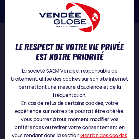
dans le domaine de la protection des données à caractère personnel :
https://www.cnil.fr/fr
NOS PARTENAIRES
LE RESPECT DE VOTRE VIE PRIVÉE
EST NOTRE PRIORITÉ
PARTENAIRE TITRE
La société SAEM Vendée, responsable de
traitement, utilise des cookies sur son site internet
permettant une mesure d'audience et de la
fréquentation.
PARTENAIRE MAJEUR
En cas de refus de certains cookies, votre
expérience sur notre site pourrait être altérée.
Vous pourrez à tout moment modifier vos
préférences ou retirer votre consentement en
vous rendant dans la section
Gestion des cookies