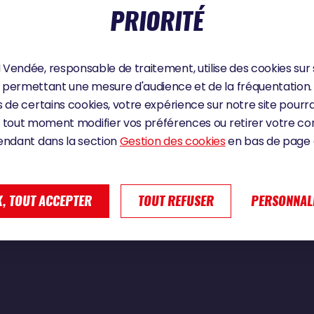
PRIORITÉ
Vendée, responsable de traitement, utilise des cookies sur 
e d'arriver jusqu'ici"
permettant une mesure d'audience et de la fréquentation.
 de certains cookies, votre expérience sur notre site pourra
 tout moment modifier vos préférences ou retirer votre 
endant dans la section
Gestion des cookies
en bas de page d
, TOUT ACCEPTER
TOUT REFUSER
PERSONNAL