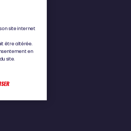
son site internet
it être altérée.
consentement en
u site.
ISER