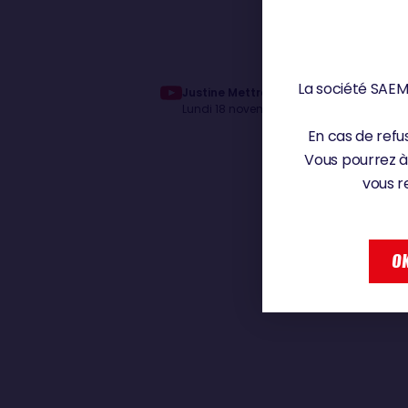
La société SAEM 
Justine Mettraux : "Ca n'a pas été simpl
Lundi 18 novembre 2024
En cas de refus
Vous pourrez à
vous r
OK