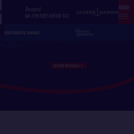
MENU
Record
N
64
J
19
H
22
MIN
49
SEC
BOUTIQUE
VG JUNIOR
JUSTINE METTRAUX