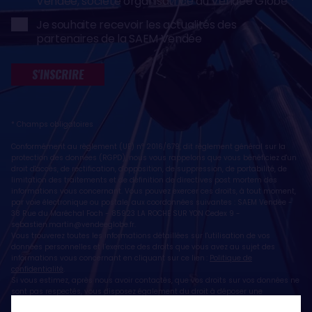
Vendée, société organisatrice du Vendée Globe
Je souhaite recevoir les actualités des
partenaires de la SAEM Vendée
S'INSCRIRE
* Champs obligatoires
Conformément au règlement (UE) n° 2016/679, dit règlement général sur la
protection des données (RGPD), nous vous rappelons que vous bénéficiez d'un
droit d'accès, de rectification, d'opposition, de suppression, de portabilité, de
limitation des traitements et de définition de directives post mortem des
informations vous concernant. Vous pouvez exercer ces droits, à tout moment,
par voie électronique ou postale, aux coordonnées suivantes : SAEM Vendée -
38 Rue du Maréchal Foch - 85923 LA ROCHE SUR YON Cedex 9 -
sebastien.martin@vendeeglobe.fr
.
Vous trouverez toutes les informations détaillées sur l'utilisation de vos
données personnelles et l’exercice des droits que vous avez au sujet des
informations vous concernant en cliquant sur ce lien :
Politique de
confidentialité
.
Si vous estimez, après nous avoir contactés, que vos droits sur vos données ne
sont pas respectés, vous disposez également du droit à déposer une
réclamation ou une plainte auprès de la CNIL, autorité de contrôle compétente