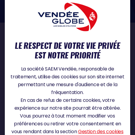
dans le domaine de la protection des données à caractère personnel :
https://www.cnil.fr/fr
NOS PARTENAIRES
LE RESPECT DE VOTRE VIE PRIVÉE
EST NOTRE PRIORITÉ
PARTENAIRE TITRE
La société SAEM Vendée, responsable de
traitement, utilise des cookies sur son site internet
permettant une mesure d'audience et de la
fréquentation.
PARTENAIRE MAJEUR
En cas de refus de certains cookies, votre
expérience sur notre site pourrait être altérée.
Vous pourrez à tout moment modifier vos
préférences ou retirer votre consentement en
vous rendant dans la section
Gestion des cookies