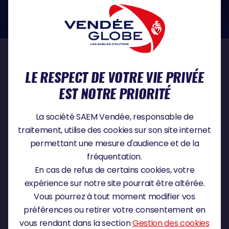
dans le domaine de la protection des données à caractère personnel :
https://www.cnil.fr/fr
NOS PARTENAIRES
LE RESPECT DE VOTRE VIE PRIVÉE
EST NOTRE PRIORITÉ
PARTENAIRE TITRE
La société SAEM Vendée, responsable de
traitement, utilise des cookies sur son site internet
permettant une mesure d'audience et de la
fréquentation.
PARTENAIRE MAJEUR
En cas de refus de certains cookies, votre
expérience sur notre site pourrait être altérée.
Vous pourrez à tout moment modifier vos
préférences ou retirer votre consentement en
vous rendant dans la section
Gestion des cookies