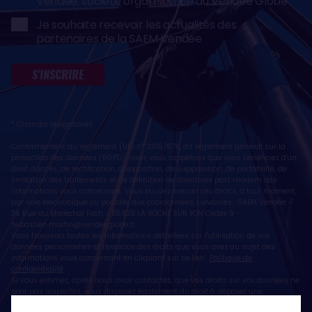
Vendée, société organisatrice du Vendée Globe
Je souhaite recevoir les actualités des
partenaires de la SAEM Vendée
S'INSCRIRE
* Champs obligatoires
Conformément au règlement (UE) n° 2016/679, dit règlement général sur la
protection des données (RGPD), nous vous rappelons que vous bénéficiez d'un
droit d'accès, de rectification, d'opposition, de suppression, de portabilité, de
limitation des traitements et de définition de directives post mortem des
informations vous concernant. Vous pouvez exercer ces droits, à tout moment,
par voie électronique ou postale, aux coordonnées suivantes : SAEM Vendée -
38 Rue du Maréchal Foch - 85923 LA ROCHE SUR YON Cedex 9 -
sebastien.martin@vendeeglobe.fr
.
Vous trouverez toutes les informations détaillées sur l'utilisation de vos
données personnelles et l’exercice des droits que vous avez au sujet des
informations vous concernant en cliquant sur ce lien :
Politique de
confidentialité
.
Si vous estimez, après nous avoir contactés, que vos droits sur vos données ne
sont pas respectés, vous disposez également du droit à déposer une
réclamation ou une plainte auprès de la CNIL, autorité de contrôle compétente