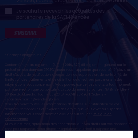
Vendée, société organisatrice du Vendée Globe
Je souhaite recevoir les actualités des
partenaires de la SAEM Vendée
S'INSCRIRE
* Champs obligatoires
Conformément au règlement (UE) n° 2016/679, dit règlement général sur la
protection des données (RGPD), nous vous rappelons que vous bénéficiez d'un
droit d'accès, de rectification, d'opposition, de suppression, de portabilité, de
limitation des traitements et de définition de directives post mortem des
informations vous concernant. Vous pouvez exercer ces droits, à tout moment,
par voie électronique ou postale, aux coordonnées suivantes : SAEM Vendée -
38 Rue du Maréchal Foch - 85923 LA ROCHE SUR YON Cedex 9 -
sebastien.martin@vendeeglobe.fr
.
Vous trouverez toutes les informations détaillées sur l'utilisation de vos
données personnelles et l’exercice des droits que vous avez au sujet des
informations vous concernant en cliquant sur ce lien :
Politique de
confidentialité
.
Si vous estimez, après nous avoir contactés, que vos droits sur vos données ne
sont pas respectés, vous disposez également du droit à déposer une
réclamation ou une plainte auprès de la CNIL, autorité de contrôle compétente