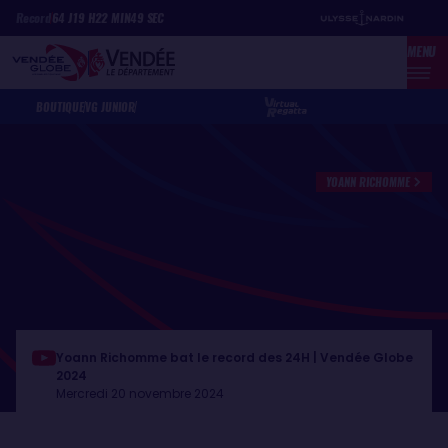
Aller
Panneau de gestion des cookies
Record
64
J
19
H
22
MIN
49
SEC
au
MENU
contenu
principal
BOUTIQUE
VG JUNIOR
YOANN RICHOMME
Yoann Richomme bat le record des 24H | Vendée Globe
2024
Mercredi 20 novembre 2024