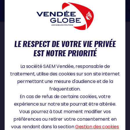
dans le domaine de la protection des données à caractère personnel :
https://www.cnil.fr/fr
NOS PARTENAIRES
LE RESPECT DE VOTRE VIE PRIVÉE
EST NOTRE PRIORITÉ
PARTENAIRE TITRE
La société SAEM Vendée, responsable de
traitement, utilise des cookies sur son site internet
permettant une mesure d'audience et de la
fréquentation.
PARTENAIRE MAJEUR
En cas de refus de certains cookies, votre
expérience sur notre site pourrait être altérée.
Vous pourrez à tout moment modifier vos
préférences ou retirer votre consentement en
vous rendant dans la section
Gestion des cookies