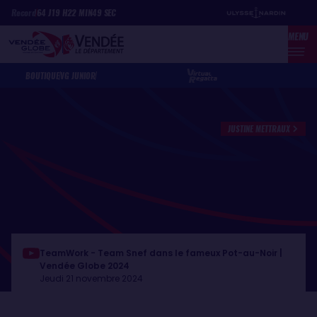
Aller
Panneau de gestion des cookies
Record
64
J
19
H
22
MIN
49
SEC
au
MENU
contenu
principal
BOUTIQUE
VG JUNIOR
JUSTINE METTRAUX
TeamWork - Team Snef dans le fameux Pot-au-Noir |
Vendée Globe 2024
Jeudi 21 novembre 2024