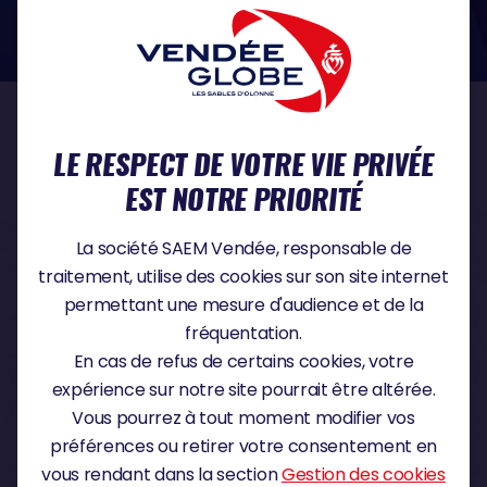
dans le domaine de la protection des données à caractère personnel :
https://www.cnil.fr/fr
NOS PARTENAIRES
LE RESPECT DE VOTRE VIE PRIVÉE
EST NOTRE PRIORITÉ
PARTENAIRE TITRE
La société SAEM Vendée, responsable de
traitement, utilise des cookies sur son site internet
permettant une mesure d'audience et de la
fréquentation.
PARTENAIRE MAJEUR
En cas de refus de certains cookies, votre
expérience sur notre site pourrait être altérée.
Vous pourrez à tout moment modifier vos
préférences ou retirer votre consentement en
vous rendant dans la section
Gestion des cookies