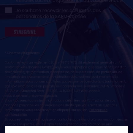
Vendée, société organisatrice du Vendée Globe
Je souhaite recevoir les actualités des
partenaires de la SAEM Vendée
S'INSCRIRE
* Champs obligatoires
Conformément au règlement (UE) n° 2016/679, dit règlement général sur la
protection des données (RGPD), nous vous rappelons que vous bénéficiez d'un
droit d'accès, de rectification, d'opposition, de suppression, de portabilité, de
limitation des traitements et de définition de directives post mortem des
informations vous concernant. Vous pouvez exercer ces droits, à tout moment,
par voie électronique ou postale, aux coordonnées suivantes : SAEM Vendée -
38 Rue du Maréchal Foch - 85923 LA ROCHE SUR YON Cedex 9 -
sebastien.martin@vendeeglobe.fr
.
Vous trouverez toutes les informations détaillées sur l'utilisation de vos
données personnelles et l’exercice des droits que vous avez au sujet des
informations vous concernant en cliquant sur ce lien :
Politique de
confidentialité
.
Si vous estimez, après nous avoir contactés, que vos droits sur vos données ne
sont pas respectés, vous disposez également du droit à déposer une
réclamation ou une plainte auprès de la CNIL, autorité de contrôle compétente