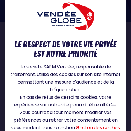
dans le domaine de la protection des données à caractère personnel :
https://www.cnil.fr/fr
NOS PARTENAIRES
LE RESPECT DE VOTRE VIE PRIVÉE
EST NOTRE PRIORITÉ
PARTENAIRE TITRE
La société SAEM Vendée, responsable de
traitement, utilise des cookies sur son site internet
permettant une mesure d'audience et de la
fréquentation.
PARTENAIRE MAJEUR
En cas de refus de certains cookies, votre
expérience sur notre site pourrait être altérée.
Vous pourrez à tout moment modifier vos
préférences ou retirer votre consentement en
vous rendant dans la section
Gestion des cookies