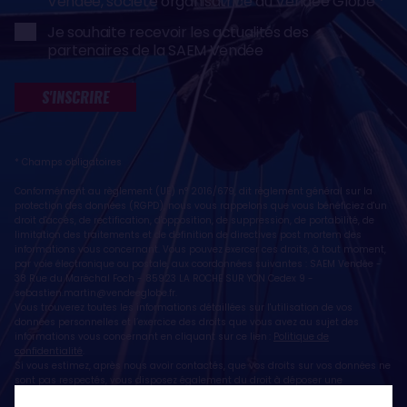
Vendée, société organisatrice du Vendée Globe
Je souhaite recevoir les actualités des
partenaires de la SAEM Vendée
S'INSCRIRE
* Champs obligatoires
Conformément au règlement (UE) n° 2016/679, dit règlement général sur la
protection des données (RGPD), nous vous rappelons que vous bénéficiez d'un
droit d'accès, de rectification, d'opposition, de suppression, de portabilité, de
limitation des traitements et de définition de directives post mortem des
informations vous concernant. Vous pouvez exercer ces droits, à tout moment,
par voie électronique ou postale, aux coordonnées suivantes : SAEM Vendée -
38 Rue du Maréchal Foch - 85923 LA ROCHE SUR YON Cedex 9 -
sebastien.martin@vendeeglobe.fr
.
Vous trouverez toutes les informations détaillées sur l'utilisation de vos
données personnelles et l’exercice des droits que vous avez au sujet des
informations vous concernant en cliquant sur ce lien :
Politique de
confidentialité
.
Si vous estimez, après nous avoir contactés, que vos droits sur vos données ne
sont pas respectés, vous disposez également du droit à déposer une
réclamation ou une plainte auprès de la CNIL, autorité de contrôle compétente