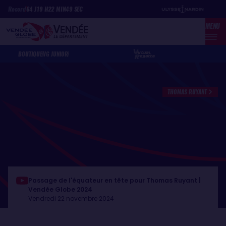
Aller
Panneau de gestion des cookies
Record
64
J
19
H
22
MIN
49
SEC
au
MENU
contenu
principal
BOUTIQUE
VG JUNIOR
THOMAS RUYANT
Passage de l'équateur en tête pour Thomas Ruyant |
Vendée Globe 2024
Vendredi 22 novembre 2024