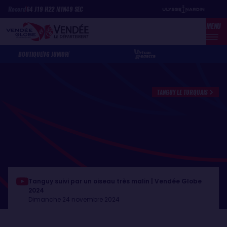
Aller
Panneau de gestion des cookies
Record
64
J
19
H
22
MIN
49
SEC
au
MENU
contenu
principal
BOUTIQUE
VG JUNIOR
TANGUY LE TURQUAIS
Tanguy suivi par un oiseau très malin | Vendée Globe
2024
Dimanche 24 novembre 2024