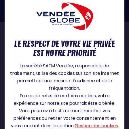
dans le domaine de la protection des données à caractère personnel :
https://www.cnil.fr/fr
NOS PARTENAIRES
LE RESPECT DE VOTRE VIE PRIVÉE
EST NOTRE PRIORITÉ
PARTENAIRE TITRE
La société SAEM Vendée, responsable de
traitement, utilise des cookies sur son site internet
permettant une mesure d'audience et de la
fréquentation.
PARTENAIRE MAJEUR
En cas de refus de certains cookies, votre
expérience sur notre site pourrait être altérée.
Vous pourrez à tout moment modifier vos
préférences ou retirer votre consentement en
vous rendant dans la section
Gestion des cookies