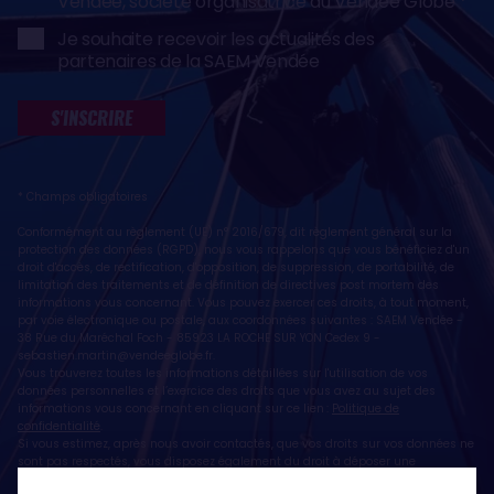
Vendée, société organisatrice du Vendée Globe
Je souhaite recevoir les actualités des
partenaires de la SAEM Vendée
S'INSCRIRE
* Champs obligatoires
Conformément au règlement (UE) n° 2016/679, dit règlement général sur la
protection des données (RGPD), nous vous rappelons que vous bénéficiez d'un
droit d'accès, de rectification, d'opposition, de suppression, de portabilité, de
limitation des traitements et de définition de directives post mortem des
informations vous concernant. Vous pouvez exercer ces droits, à tout moment,
par voie électronique ou postale, aux coordonnées suivantes : SAEM Vendée -
38 Rue du Maréchal Foch - 85923 LA ROCHE SUR YON Cedex 9 -
sebastien.martin@vendeeglobe.fr
.
Vous trouverez toutes les informations détaillées sur l'utilisation de vos
données personnelles et l’exercice des droits que vous avez au sujet des
informations vous concernant en cliquant sur ce lien :
Politique de
confidentialité
.
Si vous estimez, après nous avoir contactés, que vos droits sur vos données ne
sont pas respectés, vous disposez également du droit à déposer une
réclamation ou une plainte auprès de la CNIL, autorité de contrôle compétente