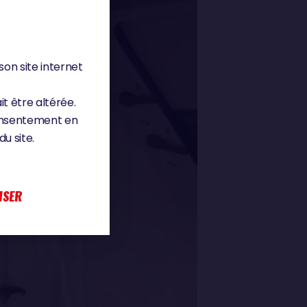
son site internet
it être altérée.
consentement en
u site.
ISER