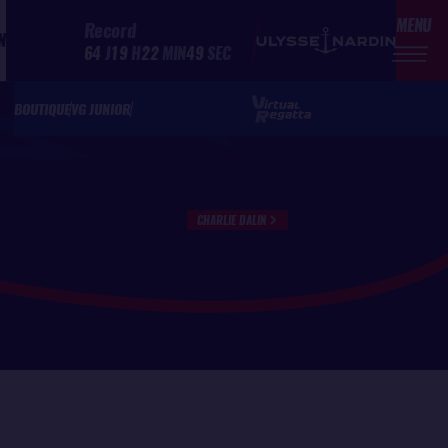
MENU
Record
N
64
J
19
H
22
MIN
49
SEC
BOUTIQUE
VG JUNIOR
CHARLIE DALIN