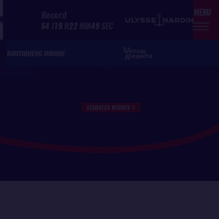
MENU
Record
N
64
J
19
H
22
MIN
49
SEC
BOUTIQUE
VG JUNIOR
SZABOLCS WEÖRES