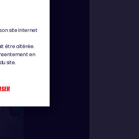
son site internet
it être altérée.
consentement en
u site.
ISER